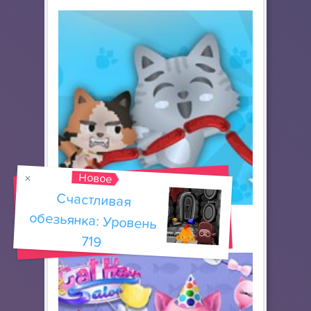
Новое
670
Счастливая
обезьянка: Уровень
Войны Кошек
719