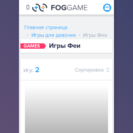
Главная страница
Игры для девочек
Игры Феи
Игры Феи
GAMES
2
Сортировка
Игр: