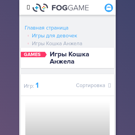
Главная страница
Игры для девочек
Игры Кошка Анжела
Игры Кошка
GAMES
Анжела
1
Сортировка
Игр: