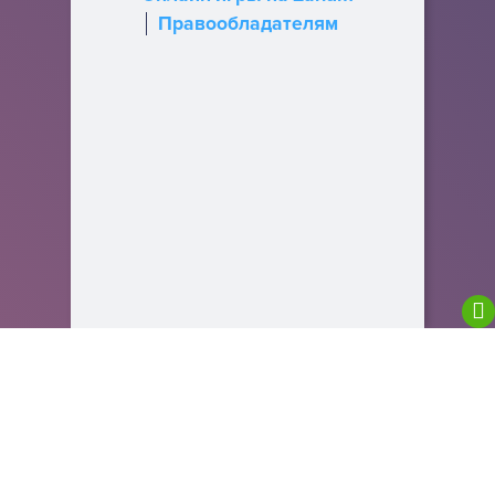
Правообладателям
We are using cookies to give you the best
experience on our website.
You can find out more about which cookies we are
using or switch them off in
settings
.