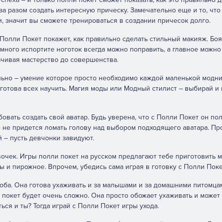
а разом создать интересную прическу. Замечательно еще и то, что
, значит вы сможете тренироваться в создании причесок долго.
Полли Покет покажет, как правильно сделать стильный макияж. Боя
немного испортите ноготок всегда можно поправить, а главное можно
ачивая мастерство до совершенства.
льно – умение которое просто необходимо каждой маленькой модни
 готова всех научить. Магия моды или Модный стилист – выбирай и
овать создать свой аватар. Будь уверена, что с Полли Покет он по
е не придется ломать голову над выбором подходящего аватара. Пр
 – пусть девчонки завидуют.
очек. Игры полли покет на русском предлагают тебе приготовить м
ы и пирожное. Впрочем, убедись сама играя в готовку с Полли Поке
оба. Она готова ухаживать и за малышами и за домашними питомца
и покет будет очень сложно. Она просто обожает ухаживать и может 
ься и ты? Тогда играй с Полли Покет игры ухода.