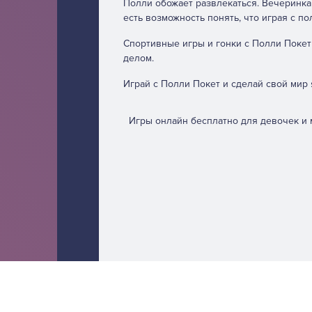
Полли обожает развлекаться. Вечеринка 
есть возможность понять, что играя с п
Спортивные игры и гонки с Полли Покет
делом.
Играй с Полли Покет и сделай свой мир 
Игры онлайн бесплатно для девочек и 
We are using cookies to give you the best experience on our we
You can find out more about which cookies we are using or swit