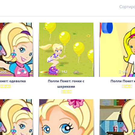
Сортир
205
142
140
окет: одевалка
Полли Покет: гонки с
Полли Покет 
шариками