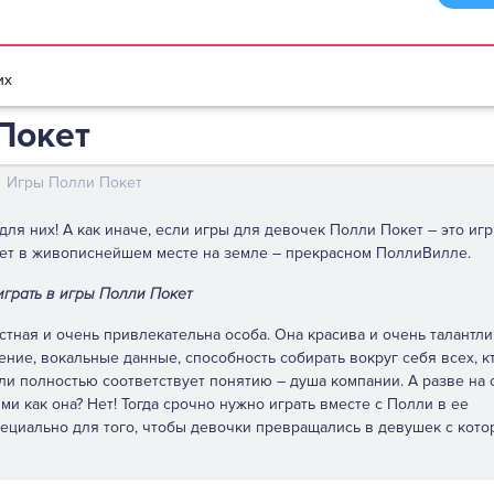
браузере
Мультики игры
Игры для девочек
Игры для мальчико
их
Покет
Игры Полли Покет
ля них! А как иначе, если игры для девочек Полли Покет – это игр
вет в живописнейшем месте на земле – прекрасном ПоллиВилле.
играть в игры Полли Покет
тная и очень привлекательна особа. Она красива и очень талантли
ение, вокальные данные, способность собирать вокруг себя всех, к
ли полностью соответствует понятию – душа компании. А разве на 
ми как она? Нет! Тогда срочно нужно играть вместе с Полли в ее
ециально для того, чтобы девочки превращались в девушек с кото