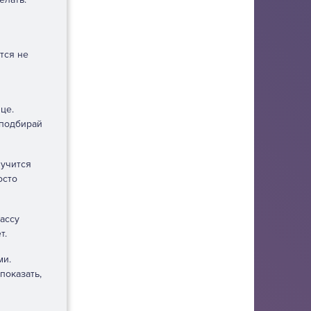
тся не
це.
 подбирай
лучится
осто
ассу
т.
ми.
показать,