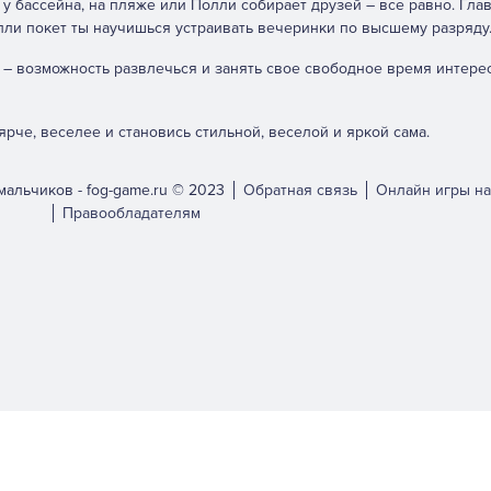
у бассейна, на пляже или Полли собирает друзей – все равно. Глав
олли покет ты научишься устраивать вечеринки по высшему разряду
 – возможность развлечься и занять свое свободное время интер
ярче, веселее и становись стильной, веселой и яркой сама.
мальчиков -
fog-game.ru © 2023
Обратная связь
Онлайн игры на
Правообладателям
bsite.
ch them off in
settings
.