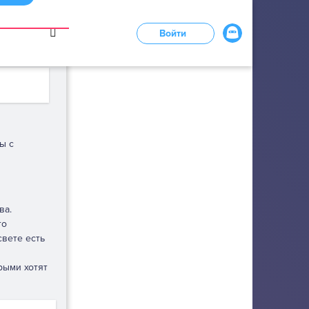
в
Войти
LOADING...
ы с
ва.
то
свете есть
рыми хотят