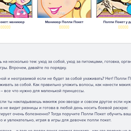
131
118
118
окет: маникюр
Маникюр Полли Покет
Полли Покет у д
на несколько тем: уход за собой, уход за питомцами, готовка, орг
ры. Впрочем, давайте по порядку.
ной и неотразимой если не будет за собой ухаживать? Нет! Полли П
ивать за собой. Как правильно уложить волосы, как нанести макия
 – все что нужно для маленькой принцессы.
сли ты накладываешь макияж рок-звезде и совсем другое если ну
 не видит разницы и готова в любой день носить боевой раскрас
гирует очень болезненно? Тогда поручите Полли Покет обучить ваш
 и увлекательно, играя в игры для девочек полли покет.
пеха – и только полли покет сможет показать, как это правильно д