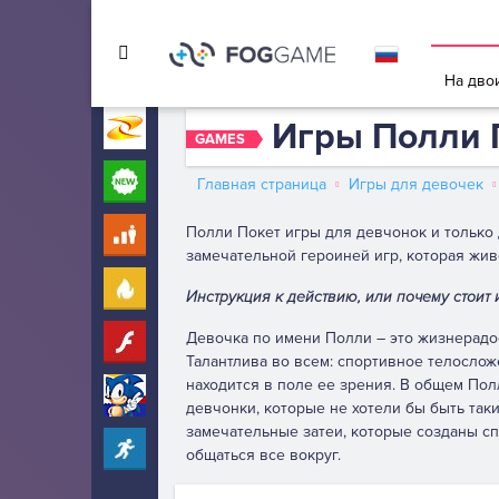
Игры в 
На дво
Игры Полли 
Игры на Zarium
40000+
GAMES
Новые
260
Главная страница
Игры для девочек
Полли Покет игры для девчонок и только д
Для детей
10
замечательной героиней игр, которая жи
Популярные
260
Инструкция к действию, или почему стоит 
Девочка по имени Полли – это жизнерадос
Флеш
31
Талантлива во всем: спортивное телослож
находится в поле ее зрения. В общем Пол
Соник
275
девчонки, которые не хотели бы быть таки
замечательные затеи, которые созданы сп
Прохождение
2303
общаться все вокруг.