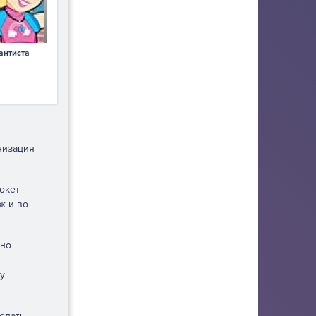
антиста
анизация
окет
ж и во
жно
у
елать.