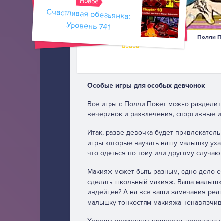
Новое
Счастливая обезьянка:
135
Уровень 741
Полли Покет в парке
Полли П
Особые игры для особых девчонок
Все игры с Полли Покет можно разделить 
вечеринок и развлечения, спортивные иг
Итак, разве девочка будет привлекатель
игры которые научать вашу малышку ухаж
что одеться по тому или другому случаю
Макияж может быть разным, одно дело е
сделать школьный макияж. Ваша малышка
индейцев? А на все ваши замечания реа
малышку тонкостям макияжа ненавязчиво
Хорошо уложенная прическа, половина ус