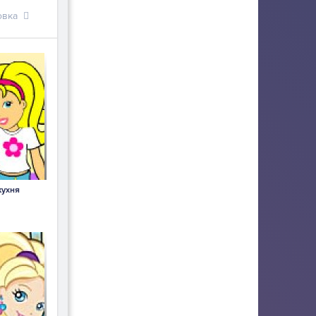
овка
кухня