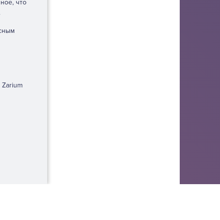
ное, что
.
есным
 Zarium