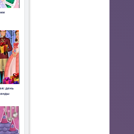
фии
я: день
ранды