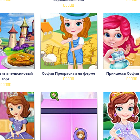
144
143
142
вит апельсиновый
София Прекрасная на ферме
Принцесса София
торт