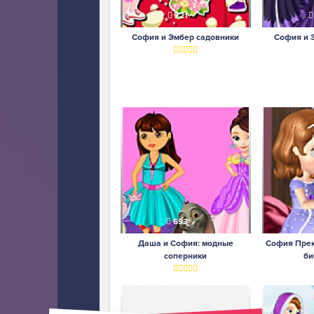
721
София и Эмбер садовники
София и 
693
Даша и София: модные
София Прек
соперники
би