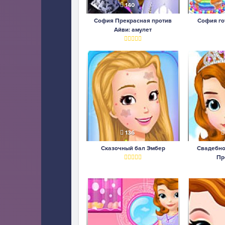
140
София Прекрасная против
София го
Айви: амулет
136
Сказочный бал Эмбер
Свадебно
Пр