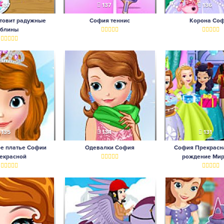
137
137
136
товит радужные
София теннис
Корона Со
блины
135
134
131
е платье Софии
Одевалки София
София Прекрасна
екрасной
рождение Ми