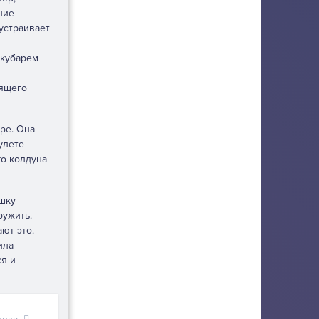
ние
устраивает
 кубарем
оящего
ре. Она
улете
го колдуна-
ышку
ружить.
ют это.
ила
ся и