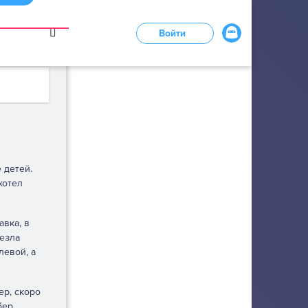
в
Войти
LOADING...
 детей.
хотел
авка, в
везла
левой, а
ер, скоро
бер,