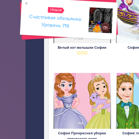
Новое
Счастливая обезьянка:
Уровень 719
185
Белый кот малышки Софии
София
161
София Прекрасная уборка
София: п
греческого дома