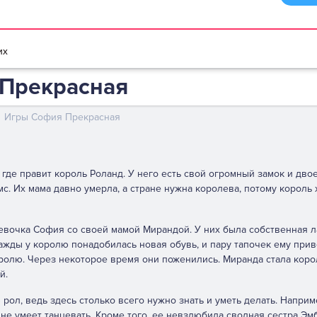
браузере
Мультики игры
Игры для девочек
Игры для мальчико
их
Прекрасная
Игры София Прекрасная
где правит король Роланд. У него есть свой огромный замок и двое
с. Их мама давно умерла, а стране нужна королева, потому король 
евочка София со своей мамой Мирандой. У них была собственная л
нажды у королю понадобилась новая обувь, и пару тапочек ему при
ролю. Через некоторое время они поженились. Миранда стала коро
й.
рол, ведь здесь столько всего нужно знать и уметь делать. Наприм
не умеет танцевать. Кроме того, ее невзлюбила сводная сестра Эм