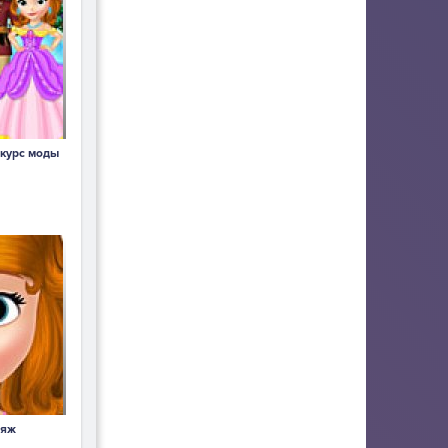
курс моды
ияж