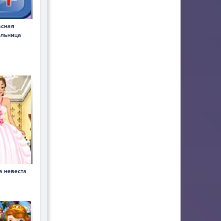
асная
ольница
а невеста