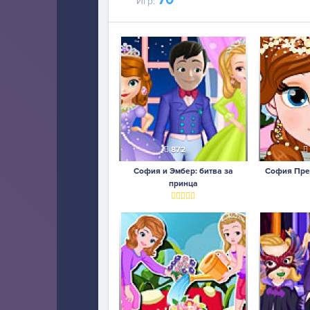
70
Игр:
872
София и Эмбер: битва за
София Пре
принца