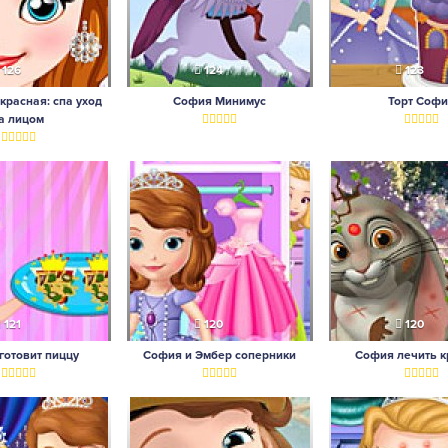
126
124
123
расная: спа уход
София Минимус
Торт Соф
а лицом
121
120
120
готовит пиццу
София и Эмбер соперники
София лечить к