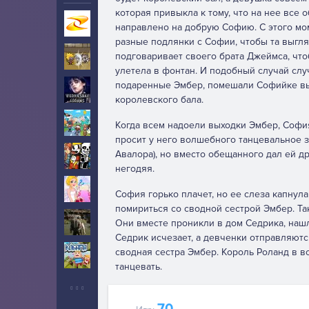
которая привыкла к тому, что на нее все
Игры на Zarium
40000+
направлено на добрую Софию. С этого мом
разные подлянки с Софии, чтобы та выгл
подговаривает своего брата Джеймса, что
Ударный отряд котят
5
улетела в фонтан. И подобный случай слу
подаренные Эмбер, помешали Софийке выу
Уэнсдей
10
королевского бала.
Тока Бока
5
Когда всем надоели выходки Эмбер, София
просит у него волшебного танцевальное з
Авалора), но вместо обещанного дал ей др
Инди
5
негодяя.
Свадьба
2
София горько плачет, но ее слеза капнул
помириться со сводной сестрой Эмбер. Та
Выживание
Они вместе проникли в дом Седрика, нашл
6
Седрик исчезает, а девченки отправляютс
сводная сестра Эмбер. Король Роланд в во
Когама
2
танцевать.