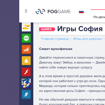
Игры в 
На дво
Игры София 
Игры на Zarium
40000+
GAMES
Новые
260
Главная страница
Игры для девочек
Сюжет мультфильма
Для детей
10
Давайте перенесемся в сказочную страну, 
Популярные
260
Девочку зовут Эмбер, а мальчика — Джейм
найти себе новую верную супругу.
Флеш
31
А в этом время в простой деревне жила д
которой они работали с утра до ночи. Од
Соник
272
Миранда, которая сильно приглянулась ко
ее единственная дочь София – принцессо
Прохождение
2282
Но как обычной девушке вжиться в новую 
будет королевский бал, а девушка совсем 