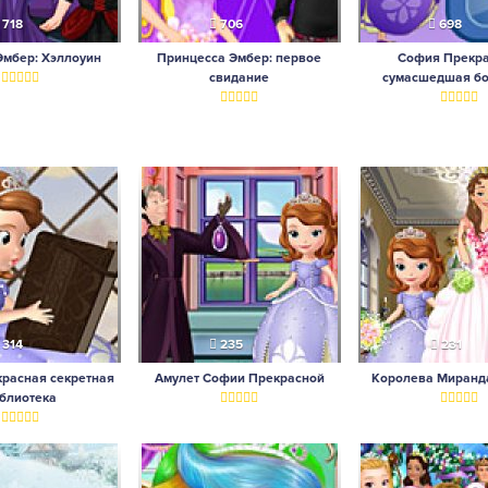
718
706
698
Эмбер: Хэллоуин
Принцесса Эмбер: первое
София Прекр
свидание
сумасшедшая б
314
235
231
расная секретная
Амулет Софии Прекрасной
Королева Миранд
блиотека