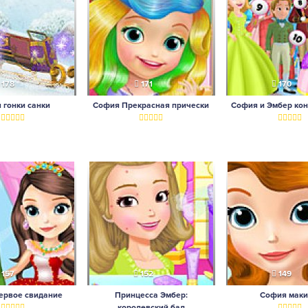
178
171
170
 гонки санки
София Прекрасная прически
София и Эмбер кон
157
152
149
ервое свидание
Принцесса Эмбер:
София мак
королевский бал