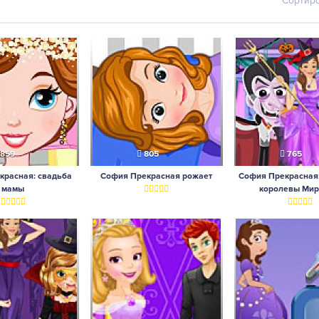
Сортир
859
805
765
красная: свадьба
София Прекрасная рожает
София Прекрасная:
мамы
королевы Ми