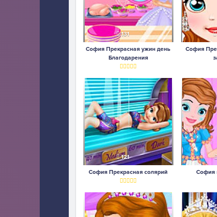
131
София Прекрасная ужин день
София Прек
Благодарения
з
121
София Прекрасная солярий
София 