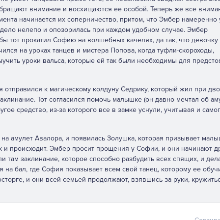
 обращают внимание и восхищаются ее особой. Теперь же все внима
ента начинается их соперничество, притом, что Эмбер намеренно 
ядело нелепо и опозорилась при каждом удобном случае. Эмбер
бы тот прокатил Софию на волшебных качелях, да так, что девочку
чился на уроках танцев и мистера Попова, когда туфли-скороходы,
чить уроки вальса, которые ей так были необходимы для предст
 отправился к магическому колдуну Седрику, который жил при дво
аклинание. Тот согласился помочь малышке (он давно мечтал об ам
угое средство, из-за которого все в замке уснули, учитывая и само
а на амулет Авалора, и появилась Золушка, которая призывает мал
к и происходит. Эмбер просит прощения у Софии, и они начинают д
и там заклинание, которое способно разбудить всех спящих, и дела
я на бал, где София показывает всем свой танец, которому ее обуч
сторге, и они всей семьей продолжают, взявшись за руки, кружить