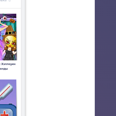
овка
 Хэллоуин
ранды