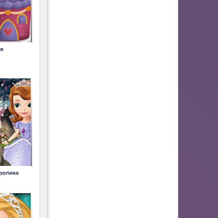
ия
ролика