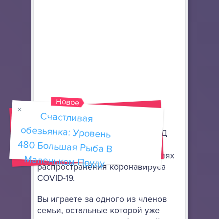
Новое
Счастливая
обезьянка: Уровень
480 Большая Рыба В
Перед вами одновременно и 3Д
шутер от первого лица, и
симулятор выживания в условиях
Маленьком Пруду
распространения коронавируса
COVID-19.
Вы играете за одного из членов
семьи, остальные которой уже