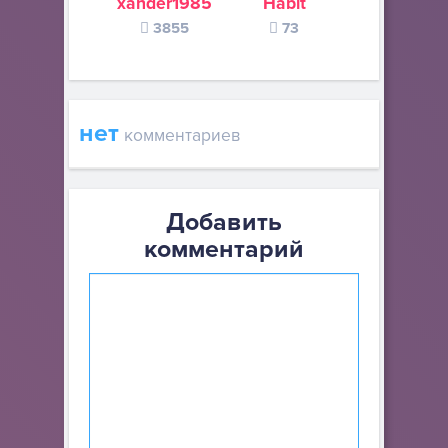
xander1985
Habit
Летающи
3855
73
валенок
54
нет
комментариев
Добавить
комментарий