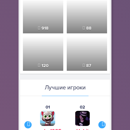
918
88
120
87
Лучшие игроки
01
02
03