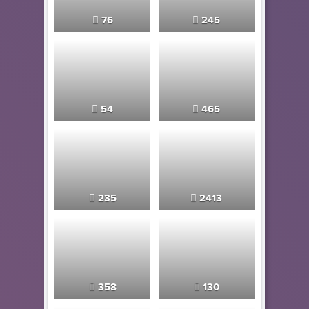
76
245
54
465
235
2413
358
130