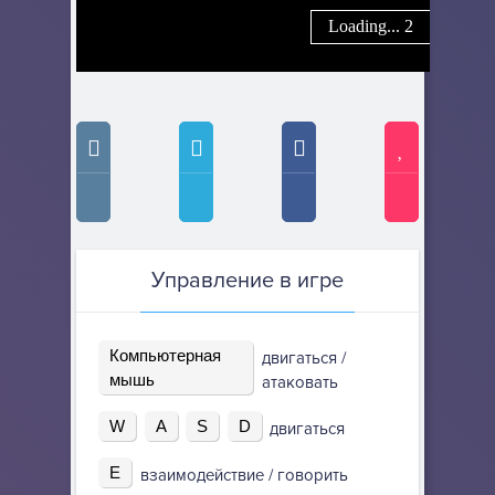
Управление в игре
Компьютерная
двигаться /
мышь
атаковать
W
A
S
D
двигаться
E
взаимодействие / говорить