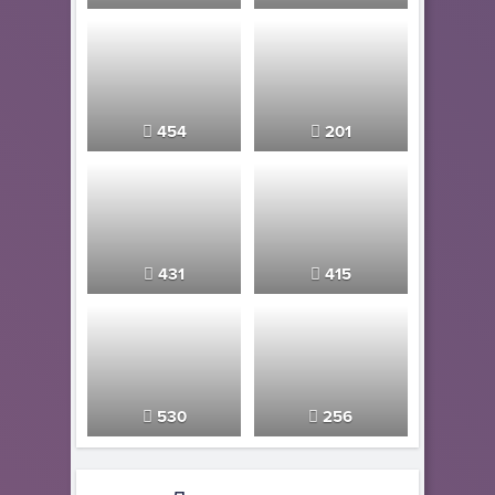
454
201
431
415
530
256