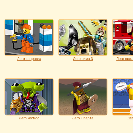
Лего заправка
Лего чима 3
Лего пож
Лего космос
Лего Спарта
Лег