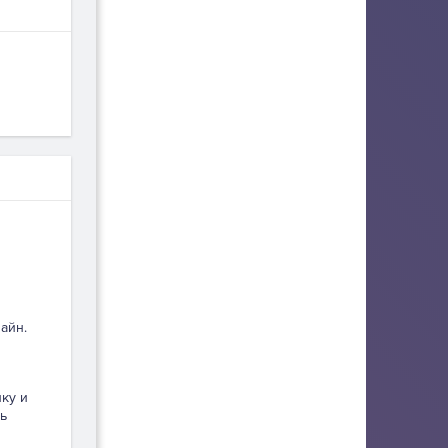
айн.
пку и
ь