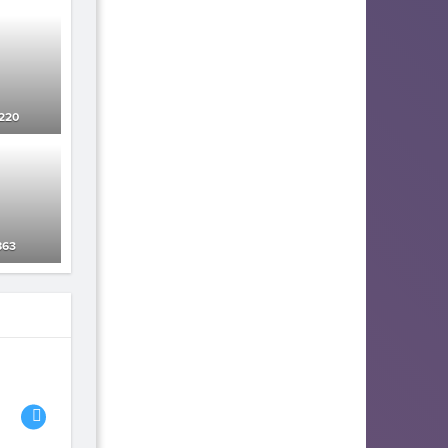
220
63
06
07
08