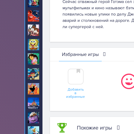
Головоломка
Сейчас отважный герой Готэма сел 
115
мультфильмах и кино называют бэтм
появились новые улики по делу Джо
Город героев
21
аварий и столкновений на дороге. Д
ли супергерой с ней.
Гравити Фолз
48
Губка Боб
670
Избранные игры
Даша
218
Джейк и Пираты
6
Нетландии
Джонни Браво
3
Добавить
в
избранные
Дисней
1
Дом
17
Похожие игры
Дональд Дак
11