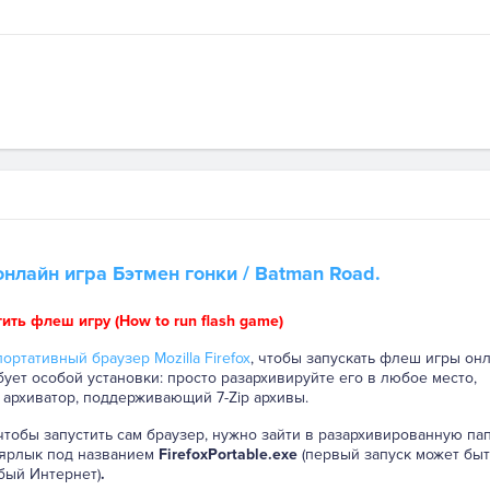
онлайн игра
Бэтмен гонки
/ Batman Road.
тить флеш игру (How to run flash game)
ортативный браузер Mozilla Firefox
, чтобы запускать флеш игры онл
бует особой установки: просто разархивируйте его в любое место,
 архиватор, поддерживающий 7-Zip архивы.
 чтобы запустить сам браузер, нужно зайти в разархивированную па
 ярлык под названием
FirefoxPortable.exe
(первый запуск может быт
бый Интернет)
.