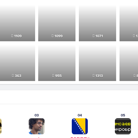
1109
1099
1071
1
363
955
1313
8
03
04
05