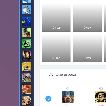
Дораэмон
29
Дори
22
692
697
Дружные мопсы
13
Дэнни призрак
7
Железный человек
35
1146
815
Жемчуг дракона
35
Лучшие игроки
Звездные войны
39
01
02
Зверополис
134
Злая бабушка
27