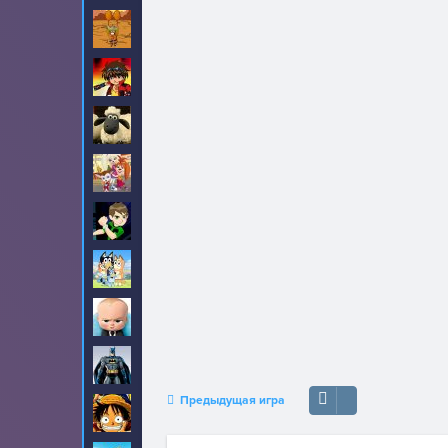
Амиго Панчо
8
Бакуган
6
Барашек Шон
17
Барбоскины
31
Бен 10
190
Блуи
2
Босс молокосос
23
Бэтмен
89
Предыдущая игра
Ван-Пис
99