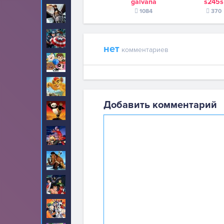
galvana
s245s
Как приручить
1084
370
32
дракона
Капитан Америка
18
нет
комментариев
Картун Нетворк
20
Король Лев
1
Добавить комментарий
Кунг-фу Панда
24
Леди Баг и Супер
425
Кот
Ледниковый период
10
Лига Справедливости
1
Луни Тюнз
2