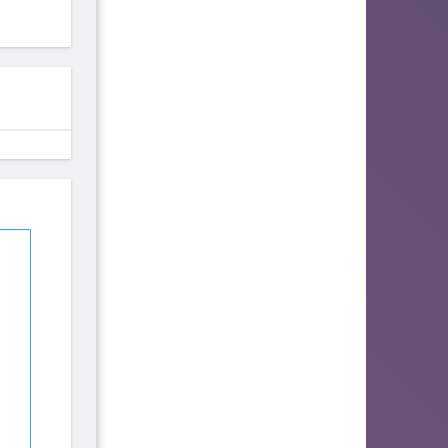
Bambi the Gamer
fhjwsefse46556
Advlad
117
111
93