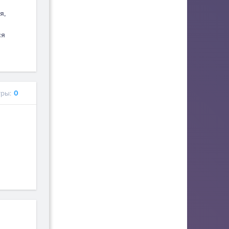
я,
ся
ры:
0