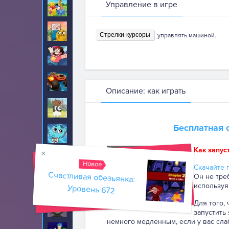
Управление в игре
Винни Пух
8
Время приключений
89
Стрелки-курсоры
управлять машиной.
Вселенная Стивена
22
Вспыш и чудо
52
машинки
Описание: как играть
Вся правда о
17
медведях
Бесплатная 
Гамбол
70
Как запус
Гангнам Стайл
20
Новое
Скачайте п
Счастливая обезьянка:
Он не тре
Герои в масках
30
используя
Уровень 672
Для того,
Говорящий кот Том
459
запустить
немного медленным, если у вас сла