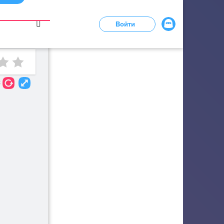
в
Войти
LOADING...
3