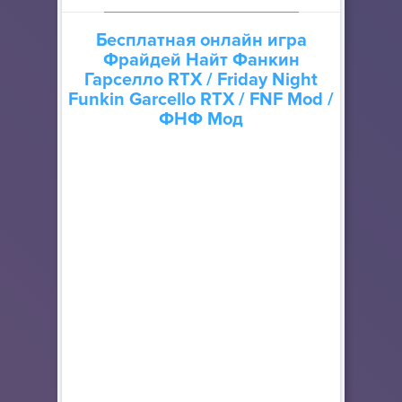
Бесплатная онлайн игра
Фрайдей Найт Фанкин
Гарселло RTX
/ Friday Night
Funkin Garcello RTX / FNF Mod /
ФНФ Мод