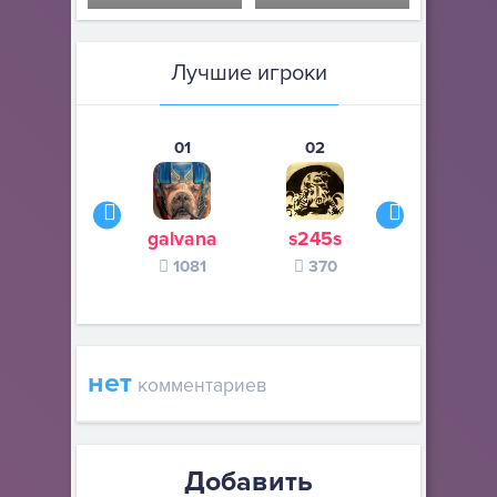
Лучшие игроки
01
02
03
galvana
s245s
zurogieva
1081
370
140
нет
комментариев
Добавить