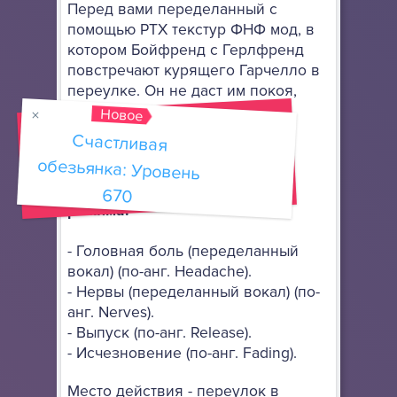
Перед вами переделанный с
помощью РТХ текстур ФНФ мод, в
котором Бойфренд с Герлфренд
повстречают курящего Гарчелло в
переулке. Он не даст им покоя,
пока вы не одолеете его в
Новое
нескольких музыкальных
Счастливая
обезьянка: Уровень
сражениях.
Доступные песни свободного
670
режима:
- Головная боль (переделанный
вокал) (по-анг. Headache).
- Нервы (переделанный вокал) (по-
анг. Nerves).
- Выпуск (по-анг. Release).
- Исчезновение (по-анг. Fading).
Место действия - переулок в