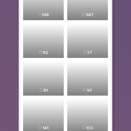
198
587
92
37
81
97
141
133