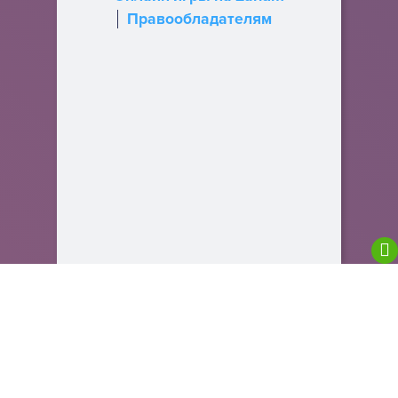
Правообладателям
We are using cookies to give you the best
experience on our website.
You can find out more about which cookies we are
using or switch them off in
settings
.