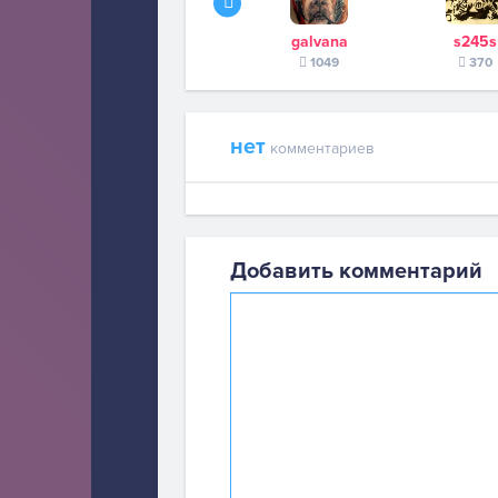
galvana
s245s
1049
370
нет
комментариев
Добавить комментарий