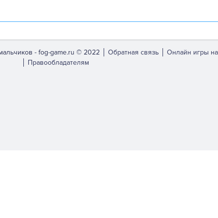
мальчиков -
fog-game.ru © 2022
Обратная связь
Онлайн игры на
Правообладателям
bsite.
ch them off in
settings
.