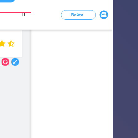
в
Войти
LOADING...
3