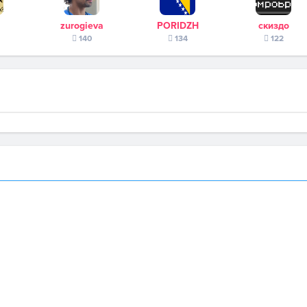
zurogieva
PORIDZH
скиздо
140
134
122