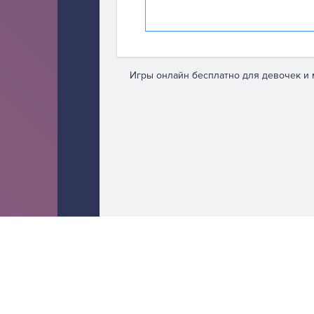
Игры онлайн бесплатно для девочек и 
We are using cookies to give you the best experience on our we
You can find out more about which cookies we are using or swit
Close GDPR Cookie Banner
Accept
Reject
Close GDPR Cookie Banner