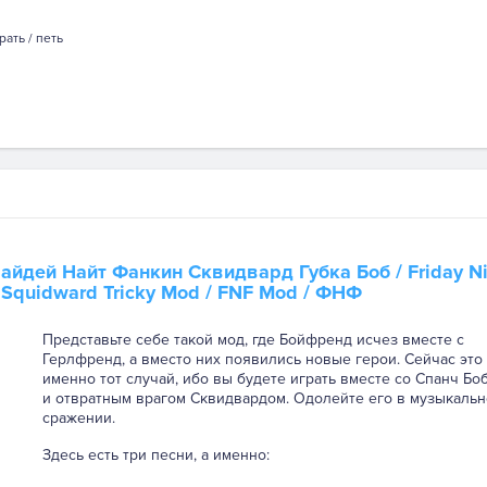
рать / петь
айдей Найт Фанкин Сквидвард Губка Боб
/ Friday N
 Squidward Tricky Mod / FNF Mod / ФНФ
Представьте себе такой мод, где Бойфренд исчез вместе с
Герлфренд, а вместо них появились новые герои. Сейчас это
именно тот случай, ибо вы будете играть вместе со Спанч Бо
и отвратным врагом Сквидвардом. Одолейте его в музыкаль
сражении.
Здесь есть три песни, а именно: