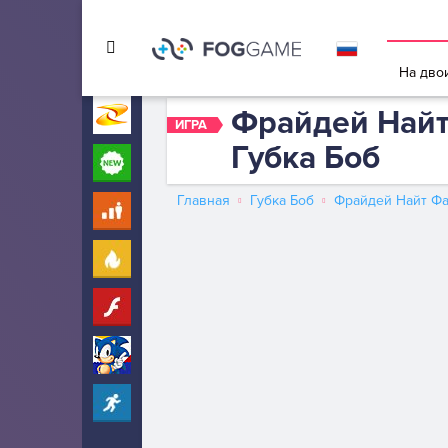
Игры в 
На дво
Фрайдей Найт
Игры на Zarium
40000+
ИГРА
Губка Боб
Новые
260
Главная
Губка Боб
Фрайдей Найт Ф
Для детей
10
Популярные
260
Флеш
25
Соник
249
Прохождение
2221