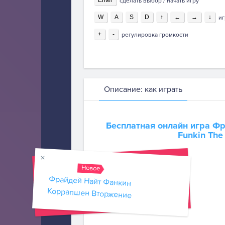
Enter
сделать выбор / начать игру
W
A
S
D
↑
←
→
↓
иг
+
-
регулировка громкости
Описание: как играть
Бесплатная онлайн игра
Фр
Funkin The
Новое
Фрайдей Найт Фанкин
Коррапшен Вторжение