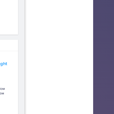
ight
бом
ном