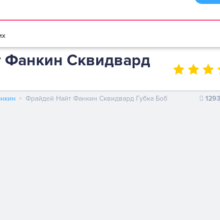
браузере
Мультики игры
Игры для девочек
Игры для мальчико
их
 Фанкин Сквидвард
анкин
Фрайдей Найт Фанкин Сквидвард Губка Боб
129