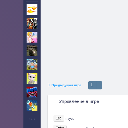
Игры на Zarium
40000+
Инди
4
Свадьба
2
Выживание
4
Когама
2
Кошка Анжела
1
Предыдущая игра
Хаги Ваги
71
Управление в игре
Ножи
2
Esc
пауза