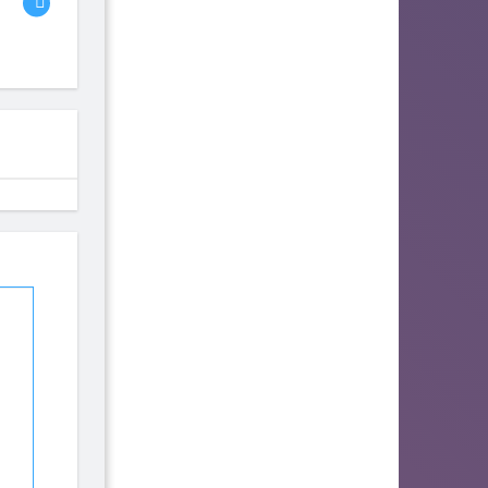
Bambi the Gamer
fhjwsefse46556
Advlad
117
110
93