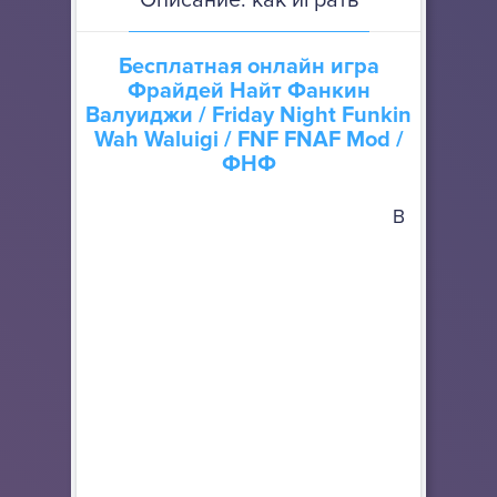
Описание: как играть
Бесплатная онлайн игра
Фрайдей Найт Фанкин
Валуиджи
/ Friday Night Funkin
Wah Waluigi / FNF FNAF Mod /
ФНФ
В