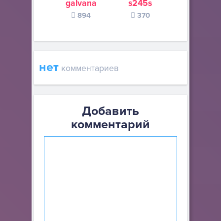
galvana
s245s
Bosanska m
894
370
134
нет
комментариев
Добавить
комментарий