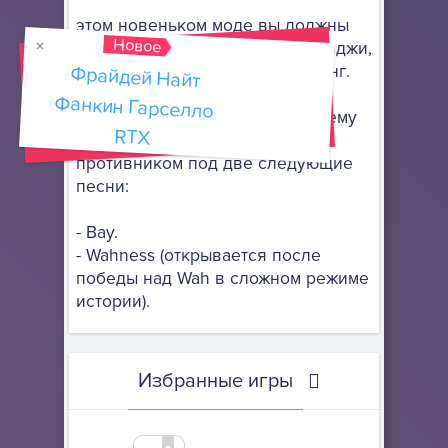
этом новеньком моде вы должны
Новое
сразиться против антипода Луиджи,
которого зовут Валуиджи (по-анг.
Фрайдей Найт
Фанкин Гарселло
Waluigi). Бойфренд принял
музыкальный вызов, и теперь ему
RTX
нужно одержать победу над
противником под две следующие
песни:
- Вау.
- Wahness (открывается после
победы над Wah в сложном режиме
истории).
Избранные игры