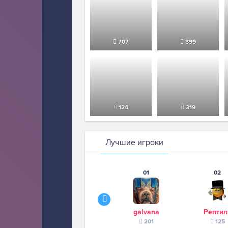
707
399
124
319
Лучшие игроки
01
02
galvana
Рептил
201
125