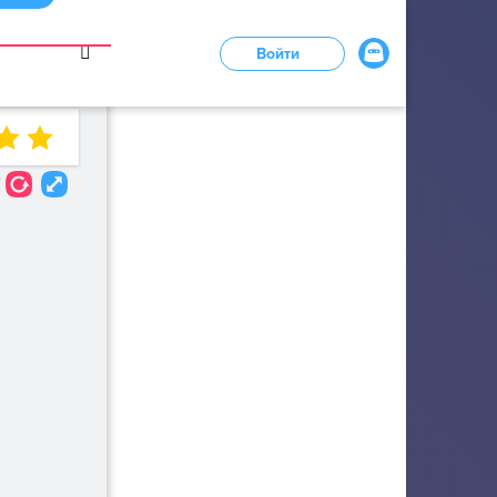
в
Войти
LOADING...
7