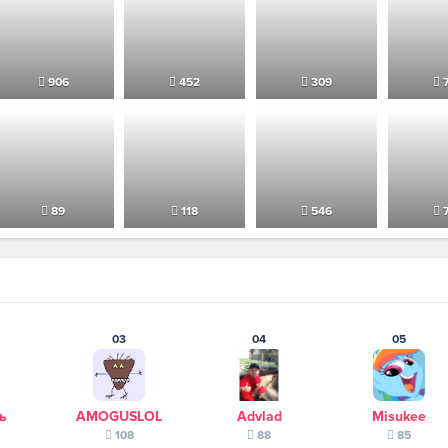
906
452
309
7
89
118
546
7
03
04
05
ь
AMOGUSLOL
Advlad
Misukee
108
88
85