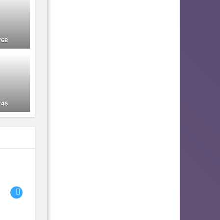
68
46
06
07
08
fhjwsefse46556
Tricky The
Habit
84
73
Catalizator