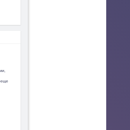
ми,
 еще