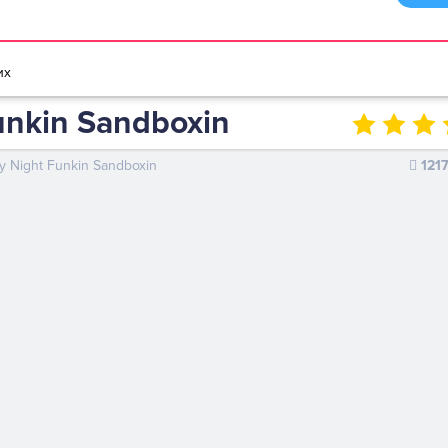
браузере
Мультики игры
Игры для девочек
Игры для мальчико
их
unkin Sandboxin
ay Night Funkin Sandboxin
121