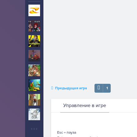
Игры на Zarium
40000+
Фрайдей Найт
396
Фанкин
Киберпанк
2
Рыцари
1
Приключения
1
Бродилки
5
Предыдущая игра
1
Кот в шляпе
4
Управление в игре
Йети
5
Esc = пауза