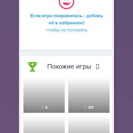
Если игра понравилась - добавь
её в избранное!
чтобы не потерять
Похожие игры
4
88