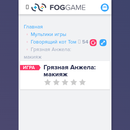
Главная
Мультики игры
Говорящий кот Том
54
Грязная Анжела:
макияж
Грязная Анжела:
ИГРА
макияж