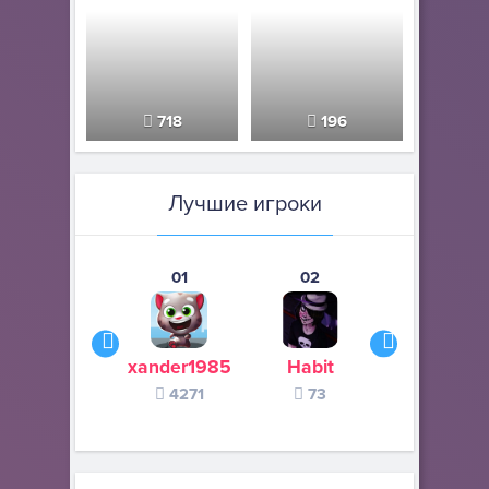
718
196
Лучшие игроки
01
02
03
xander1985
Habit
Летающи
4271
73
валенок
64