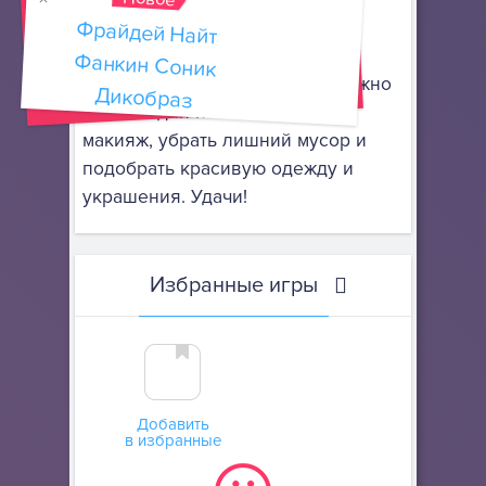
Фрайдей Найт
Фанкин Соник
очень грязной, но счастливой,
потому что весело проводила
время со своими друзьями. Нужно
Дикобраз
сделать для нее качественный
макияж, убрать лишний мусор и
подобрать красивую одежду и
украшения. Удачи!
Избранные игры
Добавить
в избранные