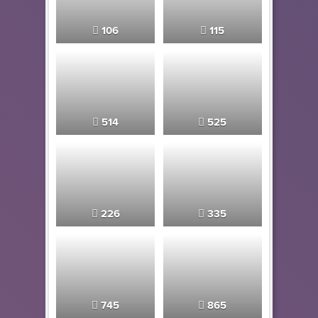
106
115
514
525
226
335
745
865