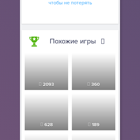
чтобы не потерять
Похожие игры
2093
360
628
189