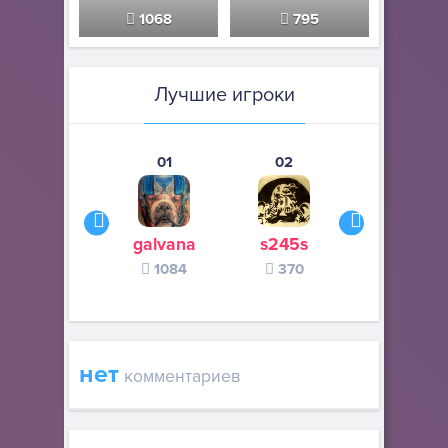
1068
795
Лучшие игроки
01
02
03
galvana
s245s
zurogieva
1084
370
140
нет
комментариев