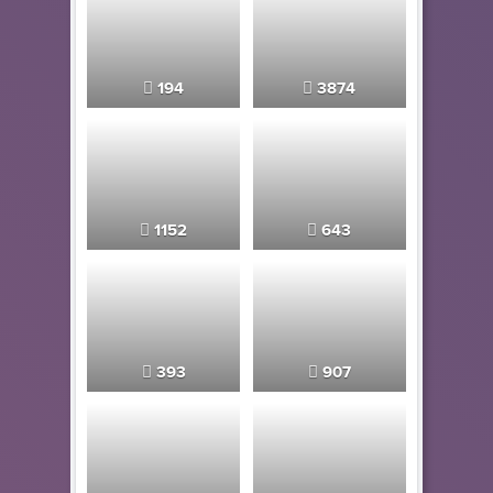
194
3874
1152
643
393
907