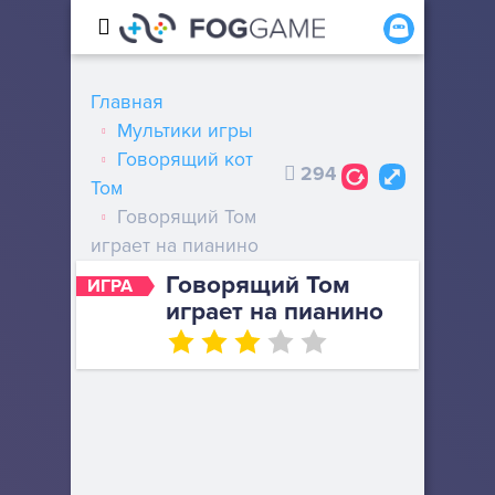
Главная
Мультики игры
Говорящий кот
294
Том
Говорящий Том
играет на пианино
Говорящий Том
ИГРА
играет на пианино