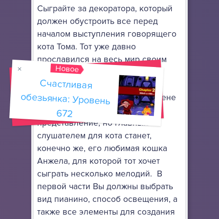
Сыграйте за декоратора, который
должен обустроить все перед
началом выступления говорящего
кота Тома. Тот уже давно
прославился на весь мир своим
Новое
умением талантливо исполнять
Счастливая
обезьянка: Уровень
разные композиции, сидя за
фортепьяно. И вот скоро на сцене
начнется очередное
672
представление, но главным
слушателем для кота станет,
конечно же, его любимая кошка
Анжела, для которой тот хочет
сыграть несколько мелодий. В
первой части Вы должны выбрать
вид пианино, способ освещения, а
также все элементы для создания