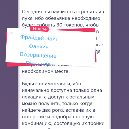
Сегодня вы научитесь стрелять из
лука, ибо обезьянке необходимо
будет собрать 30 токенов, чтобы
Новое
пройти игру. Но суть не только в
Фрайдей Найт
Фанкин
Возвращение
этом, ибо кроме этого придется
собиарть себе в рюкзак полезные
предметы, комбинируя их иногда
между собой, чтобы получить
Гарселло
новую вещь и применить ее в
необходимом месте.
Будьте внимательны, ибо
изначально доступна только одна
локация, а доступ к остальным
можно получить, только когда
найдете два рога, вставив их в
отверстие и подобрав верную
комбинацию, состоящую их тройки