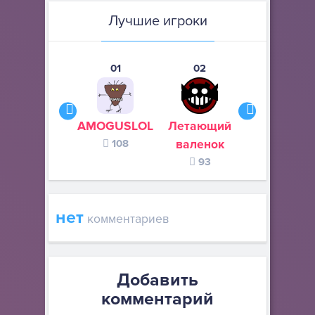
Лучшие игроки
01
02
03
AMOGUSLOL
Летающий
Misukee
108
валенок
81
93
нет
комментариев
Добавить
комментарий