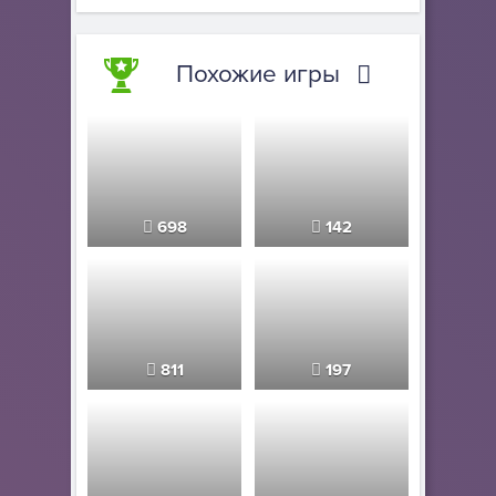
Похожие игры
698
142
811
197