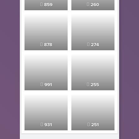
859
260
878
274
991
255
931
251