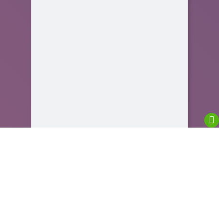
We are using cookies to give you the best
experience on our website.
You can find out more about which cookies we are
using or switch them off in
settings
.
Close GDPR Cookie Banner