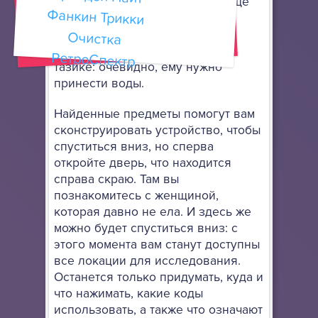
епросто так висят. Зайдите в еще
одно помещение слева: там
мужчина просит себе головной
убор, а мальчик сидит в пустом
РетроСпектр
тазике: очевидно, ему нужно
принести воды.
Найденные предметы помогут вам
сконструировать устройство, чтобы
спуститься вниз, но сперва
откройте дверь, что находится
справа скраю. Там вы
познакомитесь с женщиной,
которая давно не ела. И здесь же
можно будет спуститься вниз: с
этого момента вам станут доступны
все локации для исследования.
Останется только придумать, куда и
что нажимать, какие коды
использовать, а также что означают