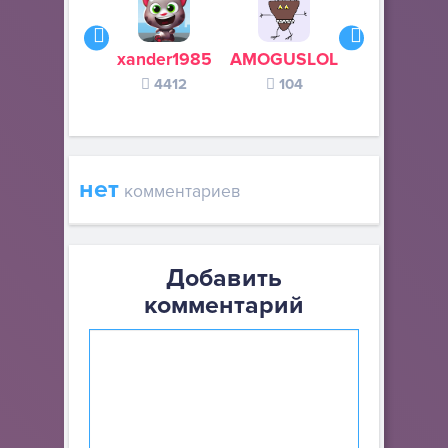
xander1985
AMOGUSLOL
Летающи
4412
104
валенок
77
нет
комментариев
Добавить
комментарий