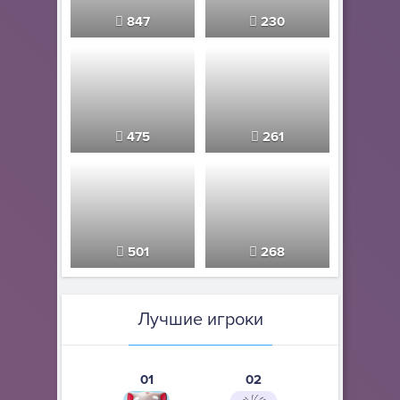
847
230
475
261
501
268
Лучшие игроки
01
02
03