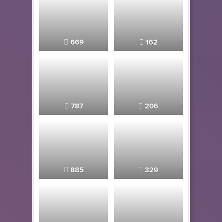
669
162
787
206
885
329