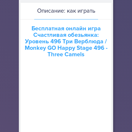
Описание: как играть
Бесплатная онлайн игра
Счастливая обезьянка:
Уровень 496 Три Верблюда
/
Monkey GO Happy Stage 496 -
Three Camels