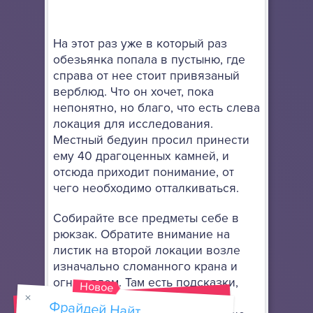
На этот раз уже в который раз
обезьянка попала в пустыню, где
справа от нее стоит привязаный
верблюд. Что он хочет, пока
непонятно, но благо, что есть слева
локация для исследования.
Местный бедуин просил принести
ему 40 драгоценных камней, и
отсюда приходит понимание, от
чего необходимо отталкиваться.
Собирайте все предметы себе в
рюкзак. Обратите внимание на
листик на второй локации возле
изначально сломанного крана и
огня рядом. Там есть подсказки,
Новое
которые однозначно здесь н
Фрайдей Найт
Фанкин Трикки
Очистка