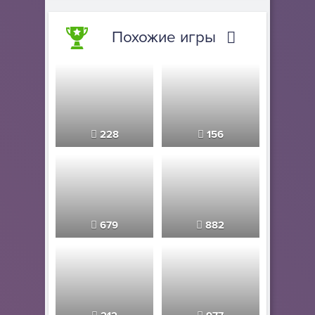
Похожие игры
228
156
679
882