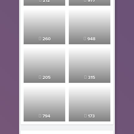
212
977
260
948
205
315
794
173