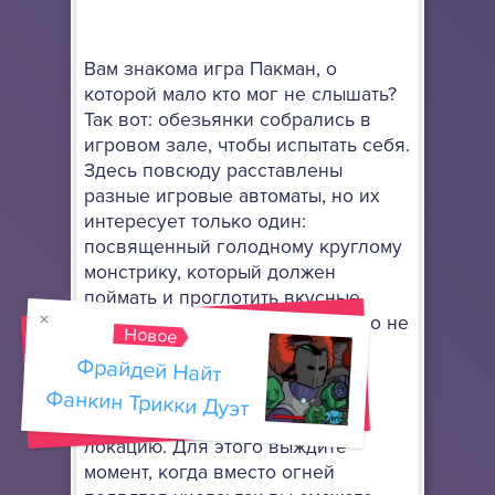
Вам знакома игра Пакман, о
которой мало кто мог не слышать?
Так вот: обезьянки собрались в
игровом зале, чтобы испытать себя.
Здесь повсюду расставлены
разные игровые автоматы, но их
интересует только один:
посвященный голодному круглому
монстрику, который должен
поймать и проглотить вкусные
шарики до того, пока его самого не
Новое
съедят монстры.
Фрайдей Найт
Здесь нужно будет сначала
Фанкин Трикки Дуэт
придумать, как открыть вторую
локацию. Для этого выждите
момент, когда вместо огней