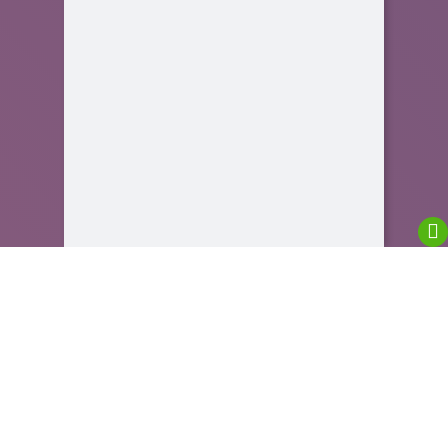
We are using cookies to give you the best
experience on our website.
You can find out more about which cookies we are
using or switch them off in
settings
.
Close GDPR Cookie Banner