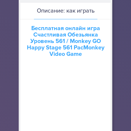
Описание: как играть
Бесплатная онлайн игра
Счастливая Обезьянка
Уровень 561
/ Monkey GO
Happy Stage 561 PacMonkey
Video Game