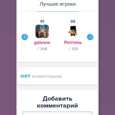
Лучшие игроки
01
02
03
galvana
Рептиль
AMOGUSLO
206
125
108
нет
комментариев
Добавить
комментарий