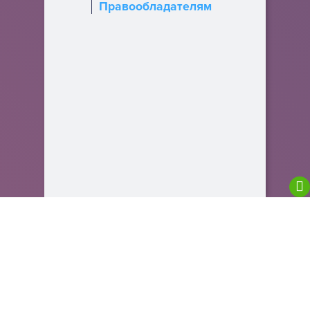
Правообладателям
We are using cookies to give you the best
experience on our website.
You can find out more about which cookies we are
using or switch them off in
settings
.