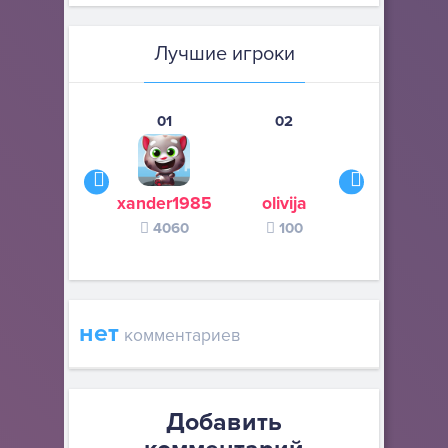
Лучшие игроки
01
02
03
xander1985
olivija
Habit
4060
100
73
нет
комментариев
Добавить