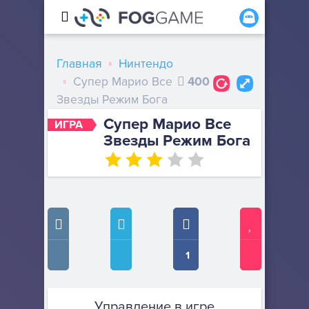
Главная
Нинтендо
Супер Марио Все
400
Звезды Режим Бога
Супер Марио Все
ИГРА
Звезды Режим Бога
1
Управление в игре