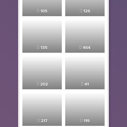
105
126
135
464
202
41
217
119