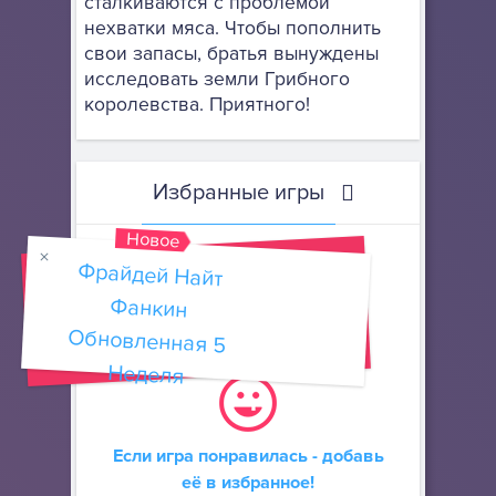
сталкиваются с проблемой
нехватки мяса. Чтобы пополнить
свои запасы, братья вынуждены
исследовать земли Грибного
королевства. Приятного!
Избранные игры
Новое
Фрайдей Найт
Фанкин
Обновленная 5
Добавить
в избранные
Неделя
Если игра понравилась - добавь
её в избранное!