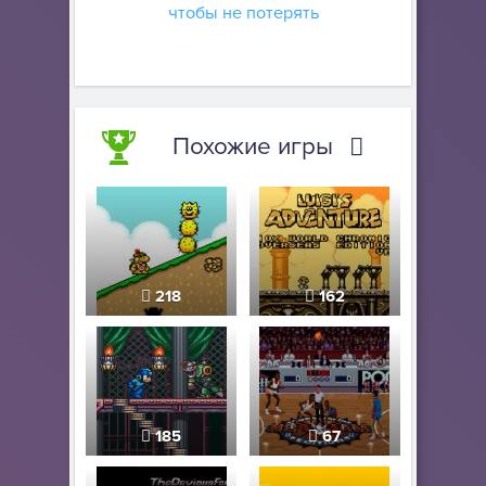
чтобы не потерять
Похожие игры
218
162
185
67