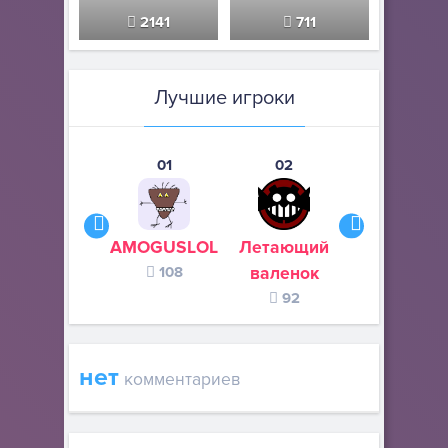
2141
711
Лучшие игроки
01
02
03
AMOGUSLOL
Летающий
Misukee
108
валенок
81
92
нет
комментариев