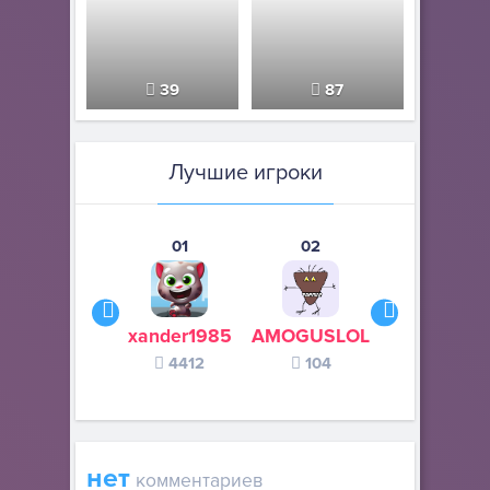
39
87
Лучшие игроки
01
02
03
xander1985
AMOGUSLOL
Летающи
4412
104
валенок
77
нет
комментариев