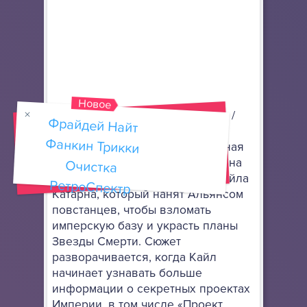
Новое
Звездные войны: Тёмные Силы /
Фрайдей Найт
Фанкин Трикки
Очистка
Star Wars: Dark Forces - это 3D
шутер от первого лица. Сюжетная
линия Темных сил сосредоточена
вокруг наемного персонажа Кайла
РетроСпектр
Катарна, который нанят Альянсом
повстанцев, чтобы взломать
имперскую базу и украсть планы
Звезды Смерти. Сюжет
разворачивается, когда Кайл
начинает узнавать больше
информации о секретных проектах
Империи, в том числе «Проект