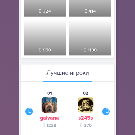
324
414
950
1138
Лучшие игроки
01
02
03
galvana
s245s
zurogieva
1228
370
140