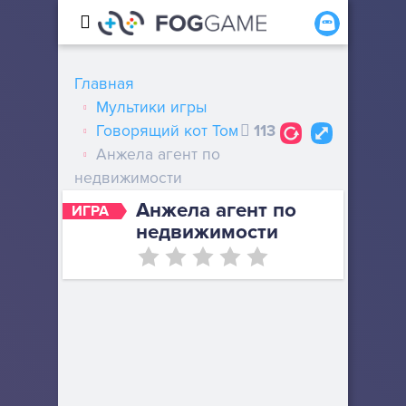
Главная
Мультики игры
Говорящий кот Том
113
Анжела агент по
недвижимости
Анжела агент по
ИГРА
недвижимости