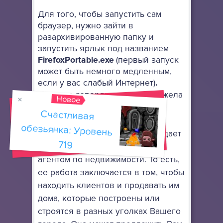
Для того, чтобы запустить сам
браузер, нужно зайти в
разархивированную папку и
запустить ярлык под названием
FirefoxPortable.exe
(первый запуск
может быть немного медленным,
если у вас слабый Интернет)
.
Недавно говорящая кошка Анжела
Новое
получила диплом известного
Счастливая
обезьянка: Уровень
американского учебного
заведения (университета), что дает
719
ей право работает настоящим
агентом по недвижимости. То есть,
ее работа заключается в том, чтобы
находить клиентов и продавать им
дома, которые построены или
строятся в разных уголках Вашего