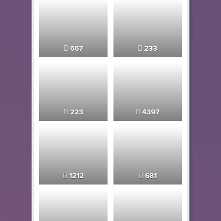
667
233
223
4397
1212
681