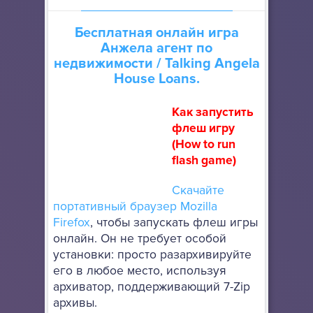
Бесплатная онлайн игра
Анжела агент по
недвижимости
/ Talking Angela
House Loans.
Как запустить
флеш игру
(How to run
flash game)
Скачайте
портативный браузер Mozilla
Firefox
, чтобы запускать флеш игры
онлайн. Он не требует особой
установки: просто разархивируйте
его в любое место, используя
архиватор, поддерживающий 7-Zip
архивы.