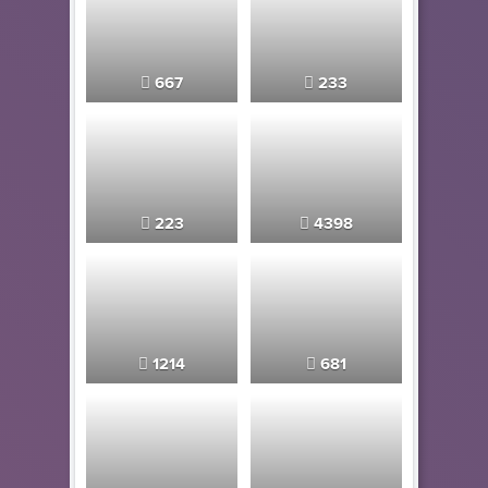
667
233
223
4398
1214
681