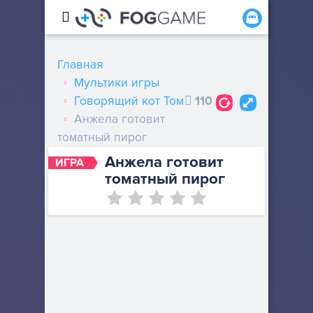
Главная
Мультики игры
Говорящий кот Том
110
Анжела готовит
томатный пирог
Анжела готовит
ИГРА
томатный пирог