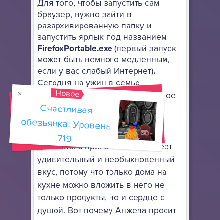
Для того, чтобы запустить сам
браузер, нужно зайти в
разархивированную папку и
запустить ярлык под названием
FirefoxPortable.exe
(первый запуск
может быть немного медленным,
если у вас слабый Интернет)
.
Сегодня на ужин в семье
Новое
говорящих друзей замечательное
Счастливая
обезьянка: Уровень
новое блюдо, которое кошка
Анжела давно собиралась
приготовить. Томатный пирог
719
домашнего приготовления имеет
удивительный и необыкновенный
вкус, потому что только дома на
кухне можно вложить в него не
только продукты, но и сердце с
душой. Вот почему Анжела просит