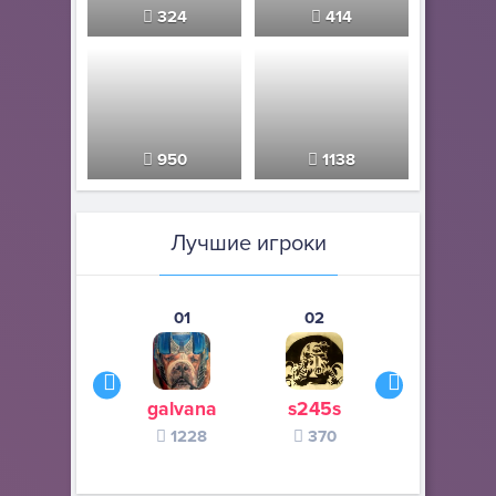
324
414
950
1138
Лучшие игроки
01
02
03
galvana
s245s
zurogieva
1228
370
140