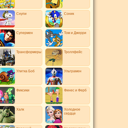
Снупи
Соник
Супермен
Том и Джерри
Трансформеры
Троллфейс
Улитка Боб
Ультрамен
Фиксики
Финес и Ферб
Халк
Холодное
сердце