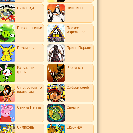
Ну погоди
Пингвины
Плохие свиньи
Плохое
мороженое
Покемоны
Принц Персии
Радужный
Росомаха
кролик
С приветом по
Сабвей серф
планетам
Свинка Пеппа
Свомпи
Симпсоны
Скуби-Ду