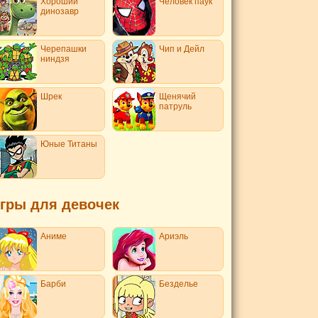
Хороший
Человек паук
динозавр
Черепашки
Чип и Дейл
ниндзя
Шрек
Щенячий
патруль
Юные Титаны
гры для девочек
Аниме
Ариэль
Барби
Безделье