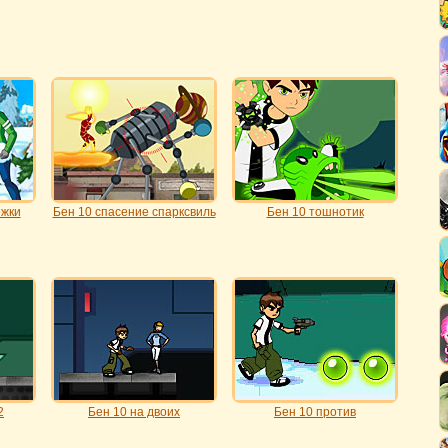
ежки
Бен 10 спасение спарксвиль
Бен 10 тошнотик
2
Бен 10 на двоих
Бен 10 против