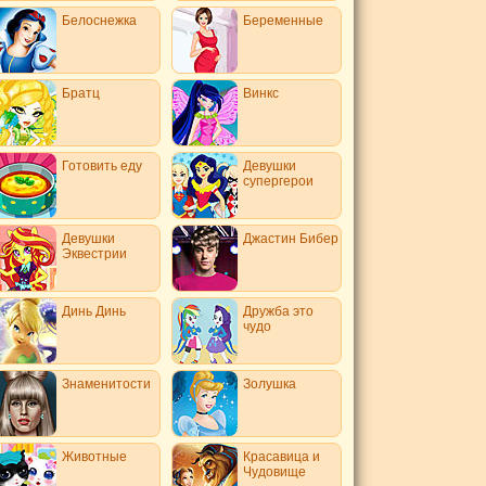
Белоснежка
Беременные
Братц
Винкс
Готовить еду
Девушки
супергерои
Девушки
Джастин Бибер
Эквестрии
Динь Динь
Дружба это
чудо
Знаменитости
Золушка
Животные
Красавица и
Чудовище