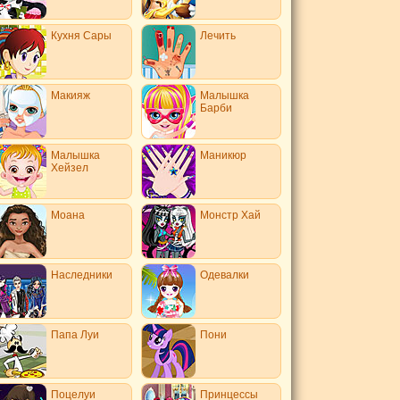
Кухня Сары
Лечить
Макияж
Малышка
Барби
Малышка
Маникюр
Хейзел
Моана
Монстр Хай
Наследники
Одевалки
Папа Луи
Пони
Поцелуи
Принцессы