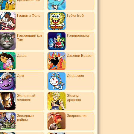
Гравити Фолс
Губка Боб
Говорящий кот
Головоломка
Том
Даша
Джонни Браво
Дом
Дораэмон
Железный
Жемчуг
человек
дракона
Звездные
Зверополис
войны