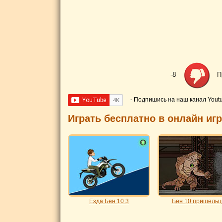
-8
П
- Подпишись на наш канал Yout
Играть бесплатно в онлайн иг
Езда Бен 10 3
Бен 10 пришель