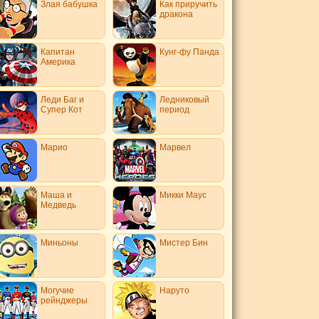
Злая бабушка
Как приручить
дракона
Капитан
Кунг-фу Панда
Америка
Леди Баг и
Ледниковый
Супер Кот
период
Марио
Марвел
Маша и
Микки Маус
Медведь
Миньоны
Мистер Бин
Могучие
Наруто
рейнджеры