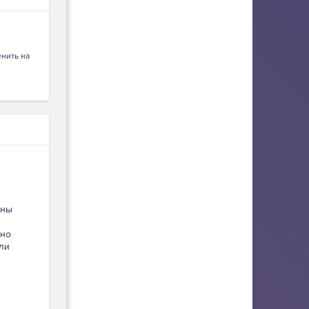
нить на
жны
чно
ли