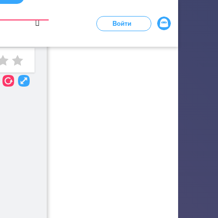
в
Войти
LOADING...
0