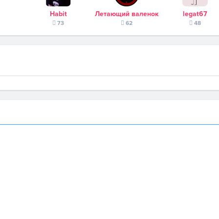
Habit
Летающий валенок
legat67
73
62
48