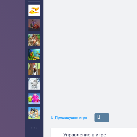
Игры на Zarium
40000+
Рыцари
1
Приключения
1
Бродилки
1
Кот в шляпе
4
Йети
5
Fall Guys (Фолл Гайс)
7
Блуи
2
Предыдущая игра
Управление в игре