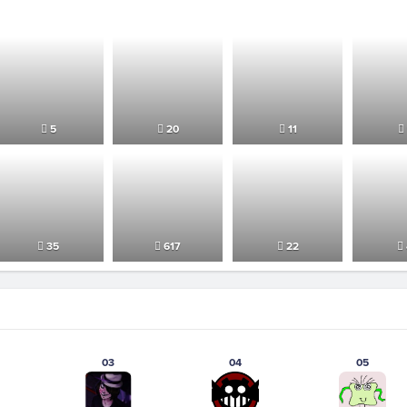
5
20
11
35
617
22
03
04
05