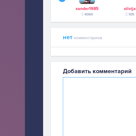
xander1985
olivija
4060
100
нет
комментариев
Добавить комментарий