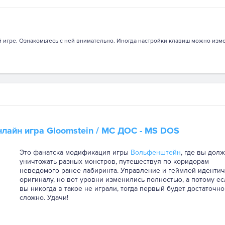
 игре. Ознакомьтесь с ней внимательно. Иногда настройки клавиш можно изме
нлайн игра
Gloomstein
/ МС ДОС - MS DOS
Это фанатска модификация игры
Вольфенштейн
, где вы дол
уничтожать разных монстров, путешествуя по коридорам
неведомого ранее лабиринта. Управление и геймлей иденти
оригиналу, но вот уровни изменились полностью, а потому ес
вы никогда в такое не играли, тогда первый будет достаточно
сложно. Удачи!