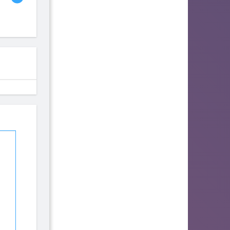
владислав
Sergej
zlatyscka
44
35
28