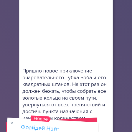
Пришло новое приключение
очаровательного Губка Боба и его
квадратных штанов. На этот раз он
должен бежать, чтобы собрать все
золотые кольца на своем пути,
увернуться от всех препятствий и
достичь пункта назначения с
Новое
наибольшим количеством
накопленных очков.
Фрайдей Найт
Фанкин Sonic.exe
Поет Ты Не Сможешь