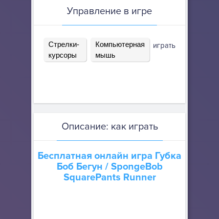
Управление в игре
Стрелки-
Компьютерная
играть
курсоры
мышь
Описание: как играть
Бесплатная онлайн игра
Губка
Боб Бегун
/ SpongeBob
SquarePants Runner