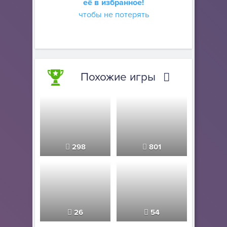
её в избранное!
чтобы не потерять
Похожие игры
298
801
26
54