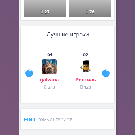
27
76
Лучшие игроки
01
02
03
galvana
Рептиль
AMOGUSLO
213
128
108
нет
комментариев