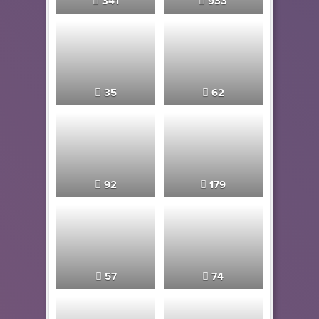
341
933
35
62
92
179
57
74