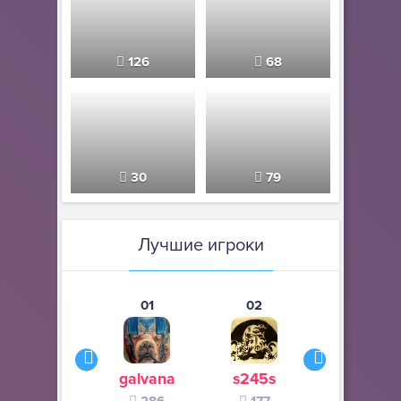
126
68
30
79
Лучшие игроки
01
02
03
galvana
s245s
Рептиль