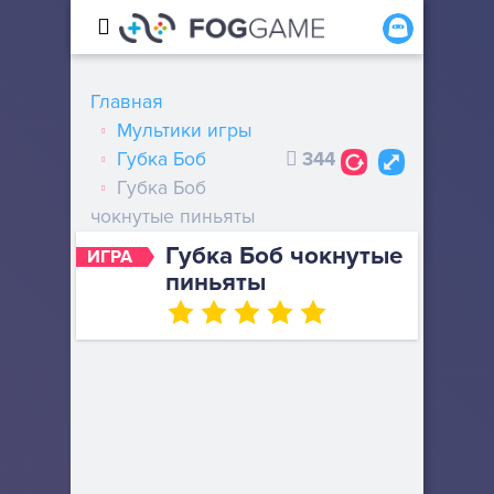
Главная
Мультики игры
Губка Боб
344
Губка Боб
чокнутые пиньяты
Губка Боб чокнутые
ИГРА
пиньяты