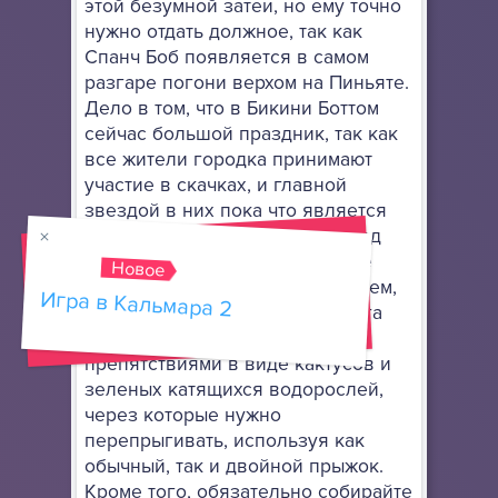
этой безумной затеи, но ему точно
нужно отдать должное, так как
Спанч Боб появляется в самом
разгаре погони верхом на Пиньяте.
Дело в том, что в Бикини Боттом
сейчас большой праздник, так как
все жители городка принимают
участие в скачках, и главной
звездой в них пока что является
Губка Боб. Вы должны взять под
свой контроль его дальнейшее
Новое
продвижение, но предупреждаем,
Игра в Кальмара 2
что будет непросто, ведь дорога
специально была выбрана с
препятствиями в виде кактусов и
зеленых катящихся водорослей,
через которые нужно
перепрыгивать, используя как
обычный, так и двойной прыжок.
Кроме того, обязательно собирайте