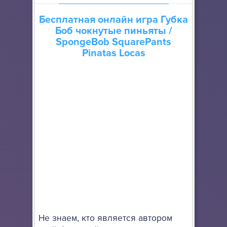
Бесплатная онлайн игра
Губка
Боб чокнутые пиньяты
/
SpongeBob SquarePants
Pinatas Locas
Не знаем, кто является автором