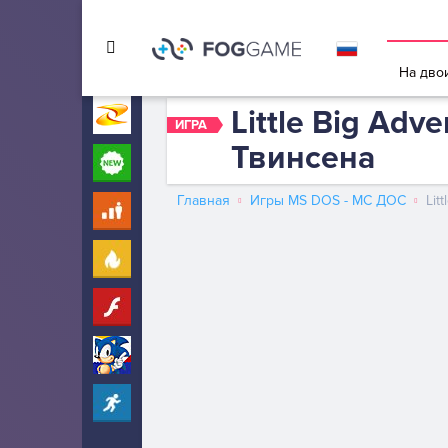
Игры в 
На дво
Little Big Adv
Игры на Zarium
40000+
ИГРА
Твинсена
Новые
260
Главная
Игры MS DOS - МС ДОС
Lit
Для детей
10
Популярные
260
Флеш
17
Соник
66
Прохождение
2101