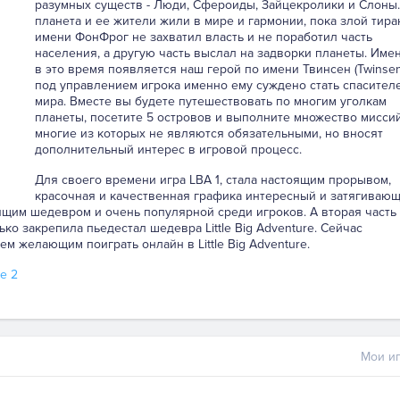
разумных существ - Люди, Сфероиды, Зайцекролики и Слоны.
планета и ее жители жили в мире и гармонии, пока злой тира
имени ФонФрог не захватил власть и не поработил часть
населения, а другую часть выслал на задворки планеты. Име
в это время появляется наш герой по имени Твинсен (Twinsen
под управлением игрока именно ему суждено стать спасител
мира. Вместе вы будете путешествовать по многим уголкам
планеты, посетите 5 островов и выполните множество миссий
многие из которых не являются обязательными, но вносят
дополнительный интерес в игровой процесс.
Для своего времени игра LBA 1, стала настоящим прорывом,
красочная и качественная графика интересный и затягиваю
ящим шедевром и очень популярной среди игроков. А вторая часть
ько закрепила пьедестал шедевра Little Big Adventure. Сейчас
м желающим поиграть онлайн в Little Big Adventure.
re 2
Мои иг