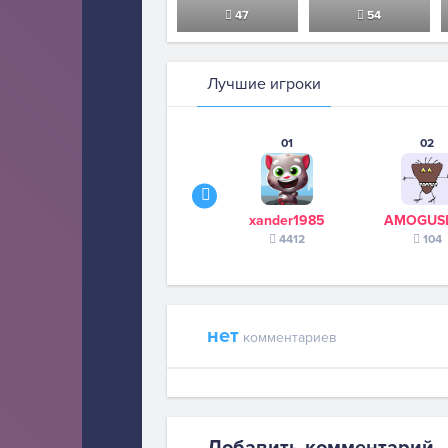
47
54
Лучшие игроки
01
02
xander1985
AMOGUS
4412
104
нет
комментариев