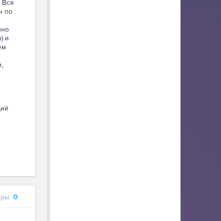
 Вся
н по
нно
) и
ем
,
щий
ры:
0