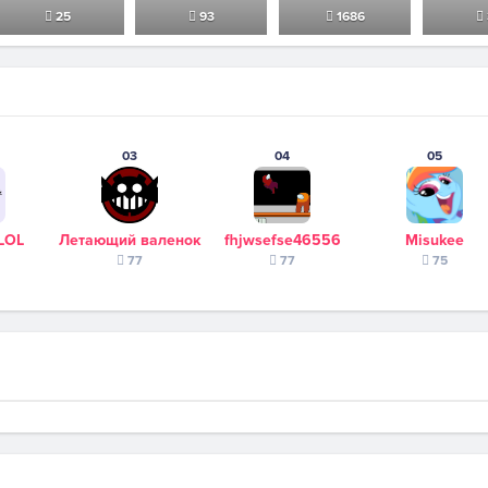
25
93
1686
03
04
05
LOL
Летающий валенок
fhjwsefse46556
Misukee
77
77
75