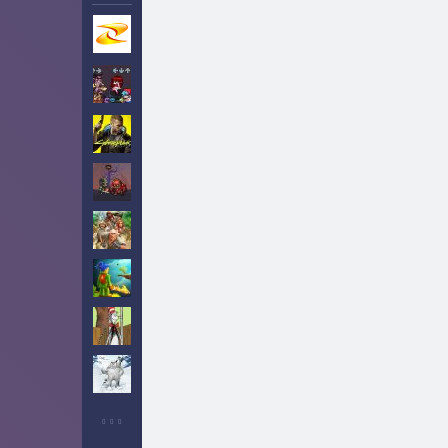
Игры на Zarium
40000+
Фрайдей Найт
162
Фанкин
Киберпанк
2
Рыцари
1
Приключения
1
Бродилки
4
Кот в шляпе
4
Йети
5