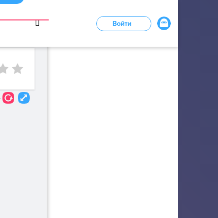
в
Войти
LOADING...
4