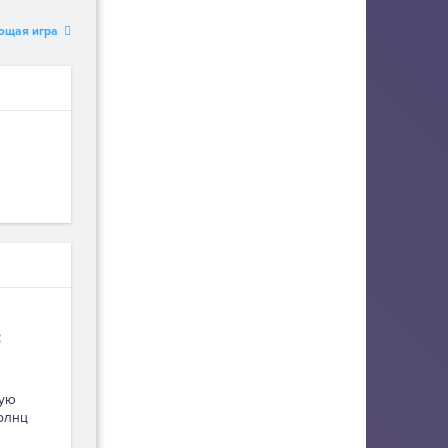
ющая игра
:
кую
солнц