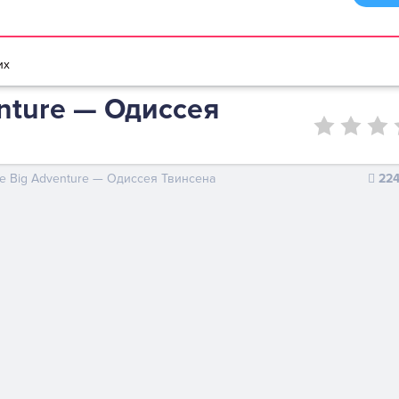
браузере
Мультики игры
Игры для девочек
Игры для мальчико
их
enture — Одиссея
tle Big Adventure — Одиссея Твинсена
22