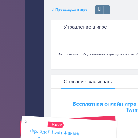
Предыдущая игра
Управление в игре
Информация об управлении доступна в самой 
Описание: как играть
Бесплатная онлайн игра
Twin
Новое
Фрайдей Найт Фанкин
Трикки Очистка