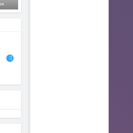
39
06
07
08
Habit
Advlad
maxexe
73
64
64