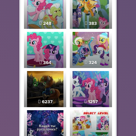
248
383
364
324
6237
1257