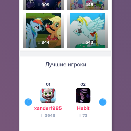
909
445
344
643
Лучшие игроки
01
02
03
xander1985
Habit
Летающи
3949
73
валенок
54