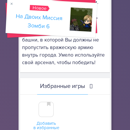
своими уникальными навыками.
Новое
Комбинируйте их атакующие
На Двоих Миссия
возможности, чтобы уничтожать
Зомби 6
врагов разного вида. типа и
сложности. Это стратегия как
башни, в которой Вы должны не
пропустить вражескую армию
внутрь города. Умело используйте
свой арсенал, чтобы победить!
Избранные игры
Добавить
в избранные