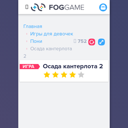
Главная
Игры для девочек
Пони
752
Осада кантерлота
2
Осада кантерлота 2
ИГРА