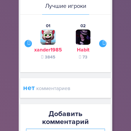
Лучшие игроки
01
02
03
xander1985
Habit
Летающи
3845
73
валенок
51
нет
комментариев
Добавить
комментарий