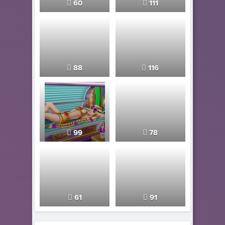
60
111
88
116
99
78
61
91