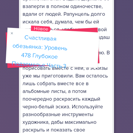
взаперти в полном одиночестве,
вдали от людей. Рапунцель долго
искала себя, думала, чем бы ей
Новое
таким заняться, чтобы занять свой
Счастливая
обезьянка: Уровень
478 Глубокое
день, и под руки попался карандаш
с листиком. С этого момента
началась ее страсть к рисованию. В
этой онлайн игре Вы сможете
Подземелье Часть 3
порисовать вместе с ней, а эскизы
уже мы приготовили. Вам осталось
лишь собрать вместе все в
альбомные листы, а потом
поочередно раскрасить каждый
черно-белый эскиз. Используйте
разнообразные инструменты
художника, дабы максимально
раскрыть и показать свое