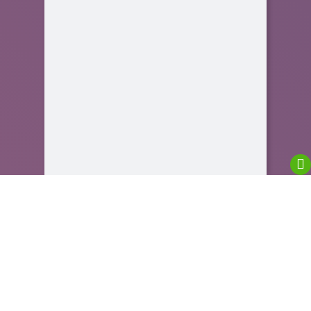
We are using cookies to give you the best
experience on our website.
You can find out more about which cookies we are
using or switch them off in
settings
.
Close GDPR Cookie Banner