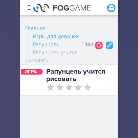
Главная
Игры для девочек
Рапунцель
132
Рапунцель учится
рисовать
Рапунцель учится
ИГРА
рисовать