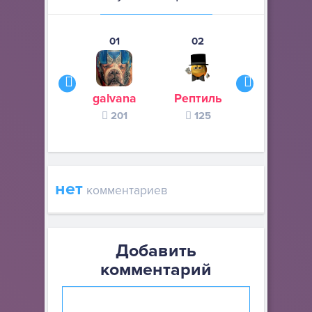
01
02
03
galvana
Рептиль
AMOGUSLO
201
125
108
нет
комментариев
Добавить
комментарий