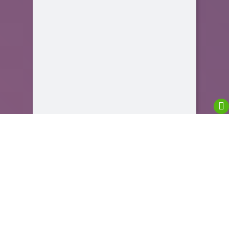
We are using cookies to give you the best
experience on our website.
You can find out more about which cookies we are
using or switch them off in
settings
.
Close GDPR Cookie Banner
Accept
Reject
Close GDPR Cookie Banner