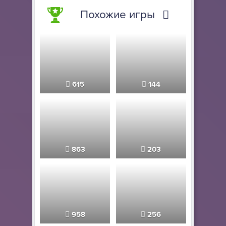
Похожие игры
615
144
863
203
958
256