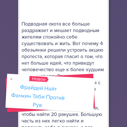
Подводная охота все больше
раздражает и мешает подводным
жителям спокойно себе
существовать и жить. Вот почему 4
обезьянки решили устроить акцию
протеста, которая гласит о том, что
нет больше идей, что приведут
человечество еще к более худшим
последствиям. За всем этим
Новое
наблюдает огромный кашалот, и с
Фрайдей Найт
Фанкин Таби Против
этого момента начинается ваше
приключение.
Рув
Нужно исследовать две локации,
чтобы найти 20 ракушек. Большую
часть из них легко найти и