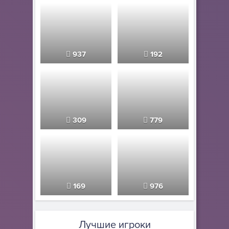
937
192
309
779
169
976
Лучшие игроки