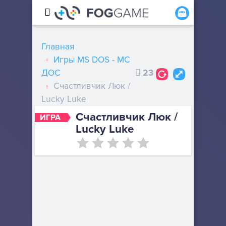
Главная
Игры MS DOS - МС
ДОС
23
Счастливчик Люк /
Lucky Luke
Счастливчик Люк /
ИГРА
Lucky Luke