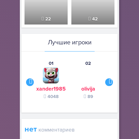
22
42
Лучшие игроки
01
02
03
xander1985
olivija
Habit
4048
89
73
нет
комментариев