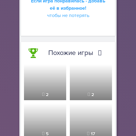
Если игра понравилась - добавь
её в избранное!
чтобы не потерять
Похожие игры
2
2
5
17