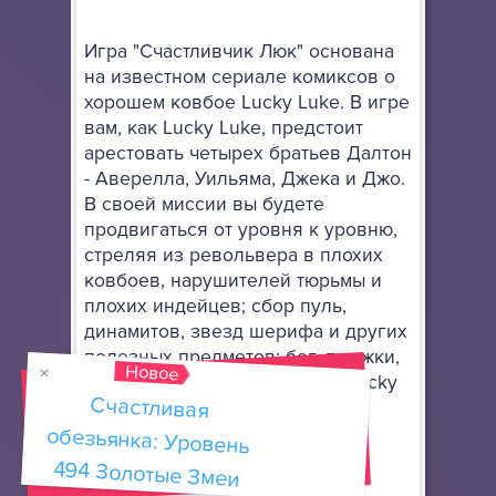
Игра "Счастливчик Люк" основана
на известном сериале комиксов о
хорошем ковбое Lucky Luke. В игре
вам, как Lucky Luke, предстоит
арестовать четырех братьев Далтон
- Аверелла, Уильяма, Джека и Джо.
В своей миссии вы будете
продвигаться от уровня к уровню,
стреляя из револьвера в плохих
ковбоев, нарушителей тюрьмы и
плохих индейцев; сбор пуль,
динамитов, звезд шерифа и других
полезных предметов; бег, прыжки,
Новое
ныряние и лазание. Играй в Lucky
Счастливая
обезьянка: Уровень
Luke онлайн!
Как играть
494 Золотые Змеи