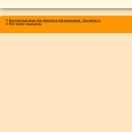
©
Бесплатные игры для девочек и для мальчиков - fog-game.ru
© Все права защищены