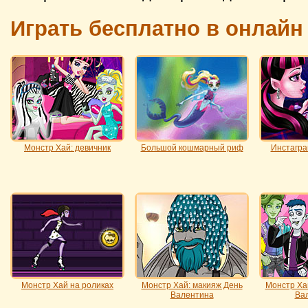
Играть бесплатно в онлайн
Монстр Хай: девичник
Большой кошмарный риф
Инстагра
Монстр Хай на роликах
Монстр Хай: макияж День
Монстр Хай
Валентина
Ва