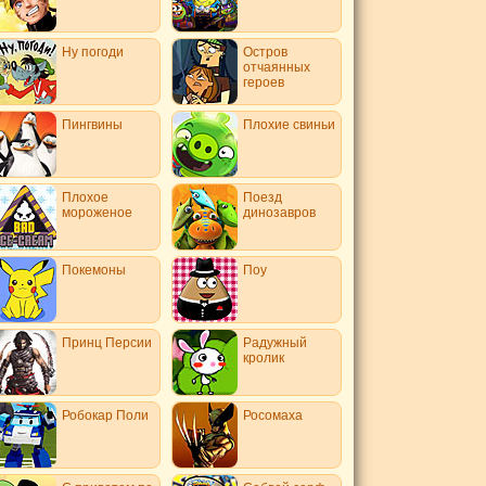
Ну погоди
Остров
отчаянных
героев
Пингвины
Плохие свиньи
Плохое
Поезд
мороженое
динозавров
Покемоны
Поу
Принц Персии
Радужный
кролик
Робокар Поли
Росомаха