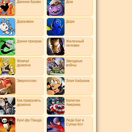
Джонни Браво
Дом
Дораэмон
Дори
Дэнни призрак
Железный
человек
Жемчуг
Звездные
дракона
войны
Зверополис
Злая бабушка
Как приручить
Капитан
дракона
Америка
Кунг-фу Панда
Леди Баг и
Супер Кот