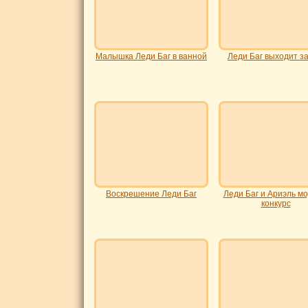
Малышка Леди Баг в ванной
Леди Баг выходит з
Воскрешение Леди Баг
Леди Баг и Ариэль м
конкурс