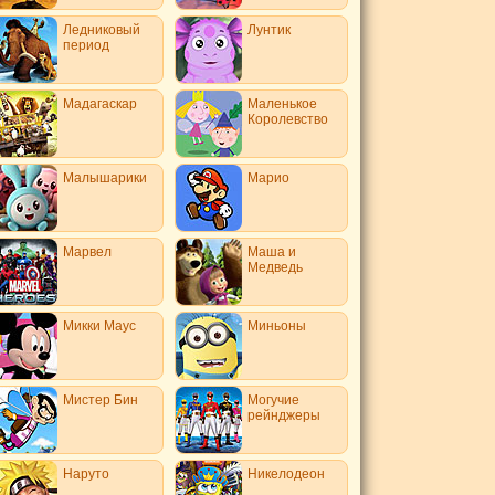
Ледниковый
Лунтик
период
Мадагаскар
Маленькое
Королевство
Малышарики
Марио
Марвел
Маша и
Медведь
Микки Маус
Миньоны
Мистер Бин
Могучие
рейнджеры
Наруто
Никелодеон