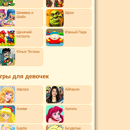
Шиммер и
Шрек
Шайн
Щенячий
Южный Парк
патруль
Юные Титаны
гры для девочек
Аврора
АйКарли
Аниме
Ариэль
Барби
Безделье