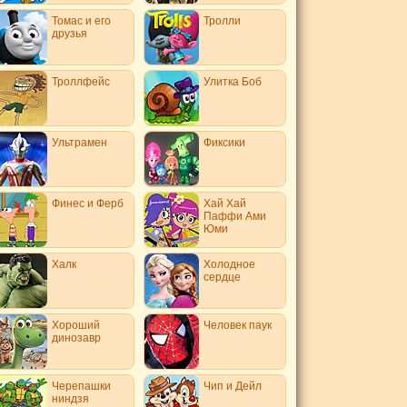
Томас и его
Тролли
друзья
Троллфейс
Улитка Боб
Ультрамен
Фиксики
Финес и Ферб
Хай Хай
Паффи Ами
Юми
Халк
Холодное
сердце
Хороший
Человек паук
динозавр
Черепашки
Чип и Дейл
ниндзя