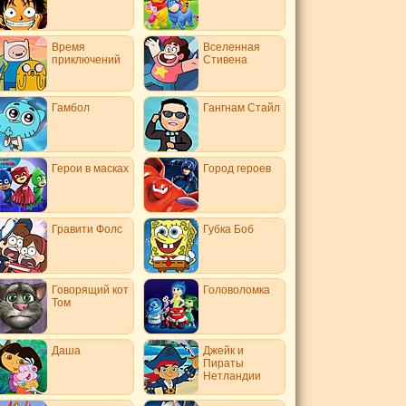
Время
Вселенная
приключений
Стивена
Гамбол
Гангнам Стайл
Герои в масках
Город героев
Гравити Фолс
Губка Боб
Говорящий кот
Головоломка
Том
Даша
Джейк и
Пираты
Нетландии