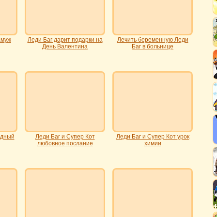
амуж
Леди Баг дарит подарки на
Лечить беременную Леди
День Валентина
Баг в больнице
одный
Леди Баг и Супер Кот
Леди Баг и Супер Кот урок
любовное послание
химии