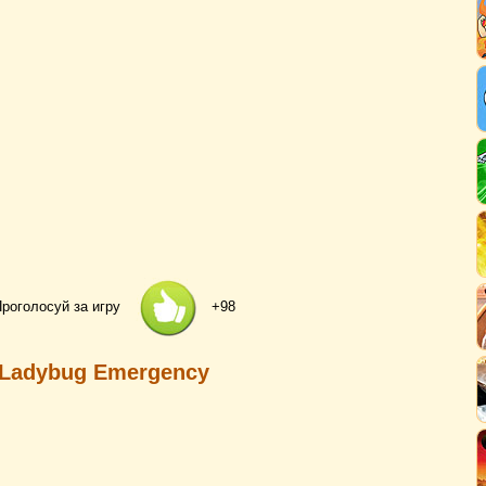
роголосуй за игру
+98
 Ladybug Emergency