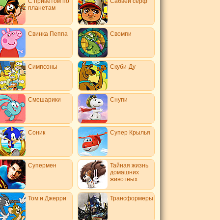
С приветом по
Сабвей серф
планетам
Свинка Пеппа
Свомпи
Симпсоны
Скуби-Ду
Смешарики
Снупи
Соник
Супер Крылья
Супермен
Тайная жизнь
домашних
животных
Том и Джерри
Трансформеры