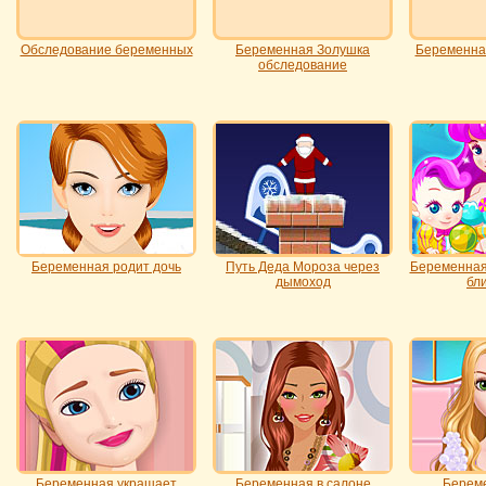
Обследование беременных
Беременная Золушка
Беременна
обследование
Беременная родит дочь
Путь Деда Мороза через
Беременная
дымоход
бл
Беременная украшает
Беременная в салоне
Берем