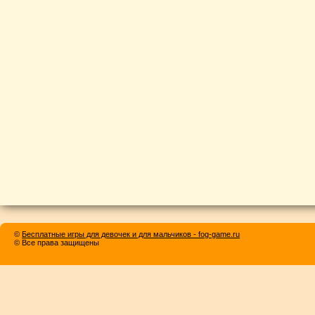
©
Бесплатные игры для девочек и для мальчиков - fog-game.ru
© Все права защищены