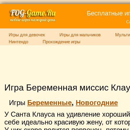
Бесплатные иг
С
Игры для девочек
Игры для мальчиков
Мульти
Нинтендо
Прохождение игры
Игра Беременная миссис Клау
Игры
Беременные
,
Новогодние
У Санта Клауса на удивление хороший
себе идеально красивую жену, от котор
У них скоро родится первенец, потому