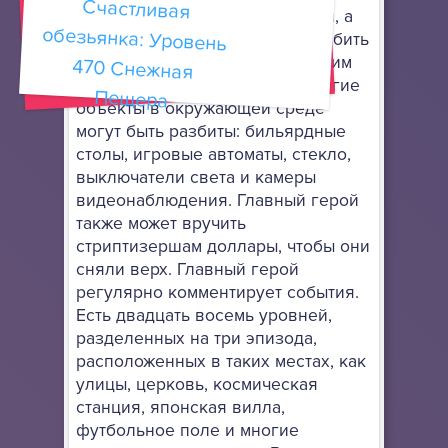
Счастливая
обезьянка: Уровень
470 Снежная
различные ракетные установки, а
также его могучую ногу, чтобы бить
врагов. Игра отличается высоким
уровнем интерактивности. Многие
Пещера
объекты в окружающей среде
могут быть разбиты: бильярдные
столы, игровые автоматы, стекло,
выключатели света и камеры
видеонаблюдения. Главный герой
также может вручить
стриптизершам доллары, чтобы они
сняли верх. Главный герой
регулярно комментирует события.
Есть двадцать восемь уровней,
разделенных на три эпизода,
расположенных в таких местах, как
улицы, церковь, космическая
станция, японская вилла,
футбольное поле и многие