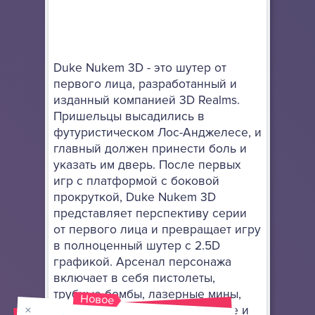
Duke Nukem 3D - это шутер от
первого лица, разработанный и
изданный компанией 3D Realms.
Пришельцы высадились в
футуристическом Лос-Анджелесе, и
главный должен принести боль и
указать им дверь. После первых
игр с платформой с боковой
прокруткой, Duke Nukem 3D
представляет перспективу серии
от первого лица и превращает игру
в полноценный шутер с 2.5D
графикой. Арсенал персонажа
включает в себя пистолеты,
трубные бомбы, лазерные мины,
Новое
пушки Nordenfelt, цепное ружье и