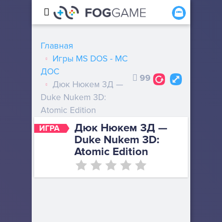
Главная
Игры MS DOS - МС
ДОС
99
Дюк Нюкем 3Д —
Duke Nukem 3D:
Atomic Edition
Дюк Нюкем 3Д —
ИГРА
Duke Nukem 3D:
Atomic Edition