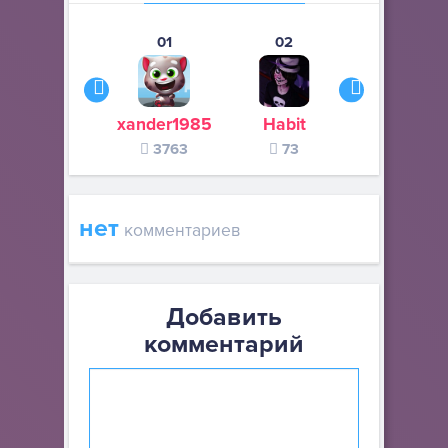
01
02
03
xander1985
Habit
legat67
3763
73
48
нет
комментариев
Добавить
комментарий