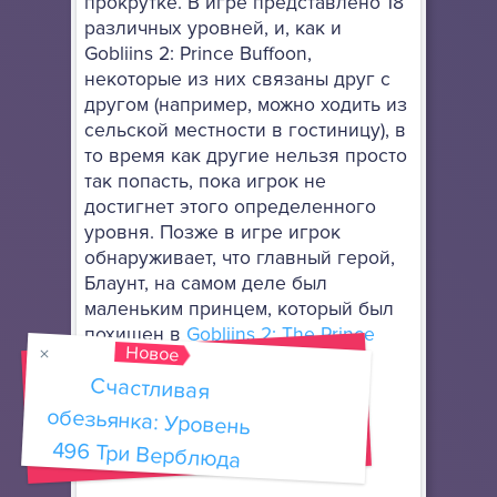
прокрутке. В игре представлено 18
различных уровней, и, как и
Gobliins 2: Prince Buffoon,
некоторые из них связаны друг с
другом (например, можно ходить из
сельской местности в гостиницу), в
то время как другие нельзя просто
так попасть, пока игрок не
достигнет этого определенного
уровня. Позже в игре игрок
обнаруживает, что главный герой,
Блаунт, на самом деле был
маленьким принцем, который был
похищен в
Gobliins 2: The Prince
Новое
Buffoon
.
Счастливая
обезьянка: Уровень
Описание игры
Goblins 3
496 Три Верблюда