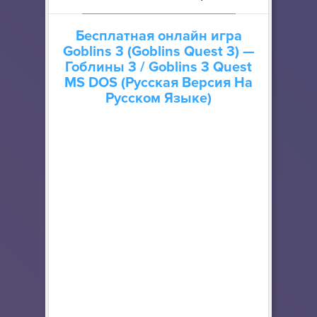
Бесплатная онлайн игра
Goblins 3 (Goblins Quest 3) —
Гоблины 3
/ Goblins 3 Quest
MS DOS (Русская Версия На
Русском Языке)