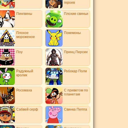
героев
Пингвины
Плохие свиньи
Плохое
Покемоны
мороженое
Поу
Принц Персии
Радужный
Робокар Поли
кролик
Росомаха
С приветом по
планетам
Сабвей серф
Свинка Пеппа