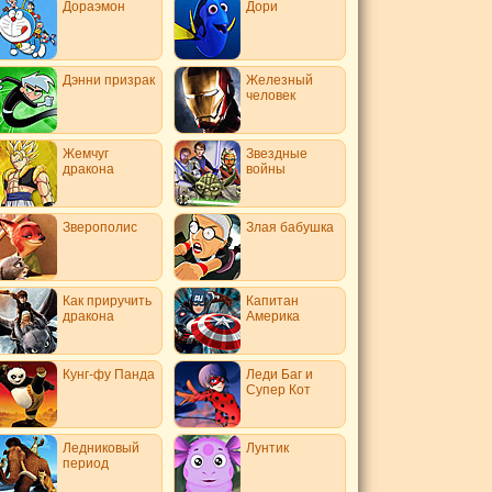
Дораэмон
Дори
Дэнни призрак
Железный
человек
Жемчуг
Звездные
дракона
войны
Зверополис
Злая бабушка
Как приручить
Капитан
дракона
Америка
Кунг-фу Панда
Леди Баг и
Супер Кот
Ледниковый
Лунтик
период