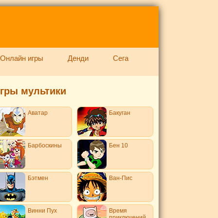
Онлайн игры
Денди
Сега
гры мультики
Аватар
Бакуган
Барбоскины
Бен 10
Бэтмен
Ван-Пис
Винни Пух
Время
приключений