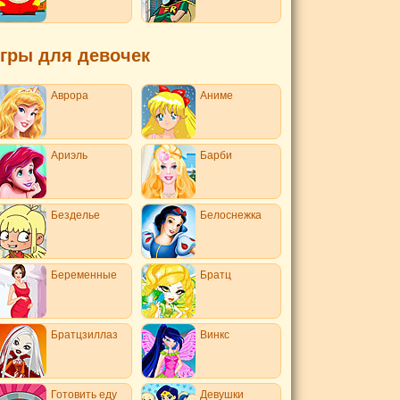
гры для девочек
Аврора
Аниме
Ариэль
Барби
Безделье
Белоснежка
Беременные
Братц
Братцзиллаз
Винкс
Готовить еду
Девушки