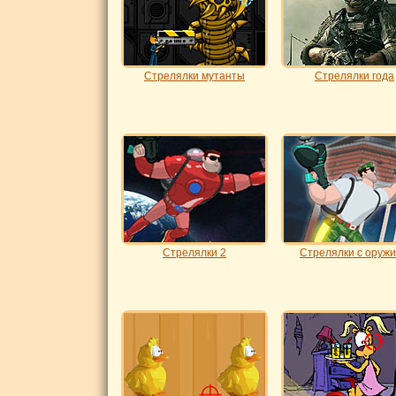
Стрелялки мутанты
Стрелялки года
Стрелялки 2
Стрелялки с оруж