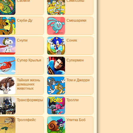
Свомпи
Симпсоны
Скуби-Ду
Смешарики
Снупи
Соник
Супер Крылья
Супермен
Тайная жизнь
Том и Джерри
домашних
животных
Трансформеры
Тролли
Троллфейс
Улитка Боб