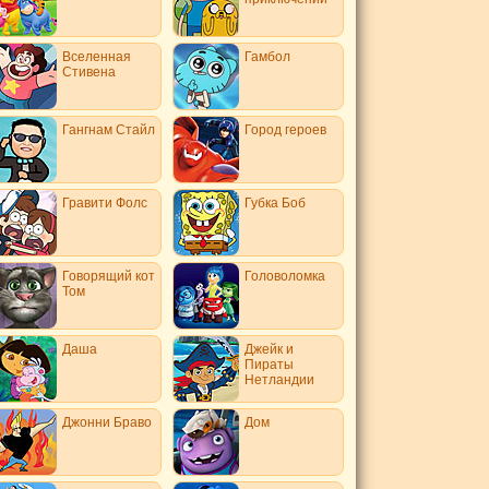
Вселенная
Гамбол
Стивена
Гангнам Стайл
Город героев
Гравити Фолс
Губка Боб
Говорящий кот
Головоломка
Том
Даша
Джейк и
Пираты
Нетландии
Джонни Браво
Дом