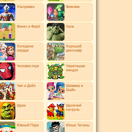
Ультрамен
Фиксики
Финес и Ферб
Халк
Холодное
Хороший
сердце
динозавр
Человек паук
Черепашки
ниндзя
Чип и Дейл
Шиммер и
Шайн
Шрек
Щенячий
патруль
Южный Парк
Юные Титаны