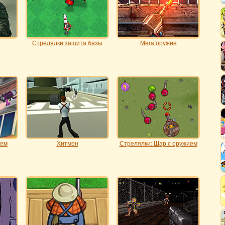
Стрелялки защита базы
Мега оружие
ием
Хитмен
Стрелялки: Шар с оружием