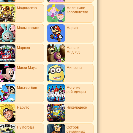
Мадагаскар
Маленькое
Королевство
Малышарики
Марио
Марвел
Маша и
Медведь
Микки Маус
Миньоны
Мистер Бин
Могучие
рейнджеры
Наруто
Никелодеон
Ну погоди
Остров
отчаянных