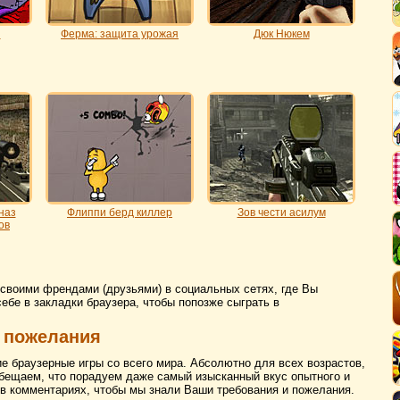
и
Ферма: защита урожая
Дюк Нюкем
наз
Флиппи берд киллер
Зов чести асилум
ов
 своими френдами (друзьями) в социальных сетях, где Вы
себе в закладки браузера, чтобы попозже сыграть в
 пожелания
ие браузерные игры со всего мира. Абсолютно для всех возрастов,
бещаем, что порадуем даже самый изысканный вкус опытного и
 в комментариях, чтобы мы знали Ваши требования и пожелания.