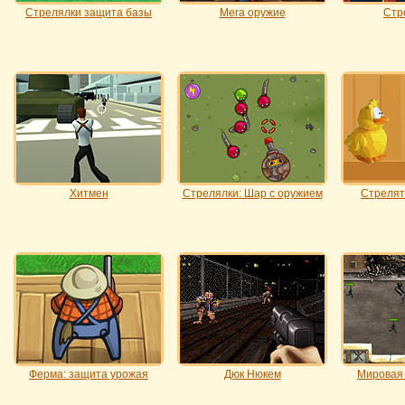
Стрелялки защита базы
Мега оружие
Стр
Хитмен
Стрелялки: Шар с оружием
Стрелят
Ферма: защита урожая
Дюк Нюкем
Мировая 