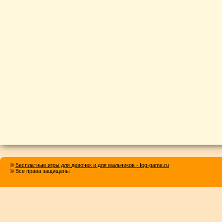
©
Бесплатные игры для девочек и для мальчиков - fog-game.ru
© Все права защищены