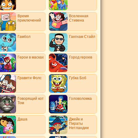
Время
Вселенная
приключений
Стивена
Гамбол
Гангнам Стайл
Герои в масках
Город героев
Гравити Фолс
Губка Боб
Говорящий кот
Головоломка
Том
Даша
Джейк и
Пираты
Нетландии