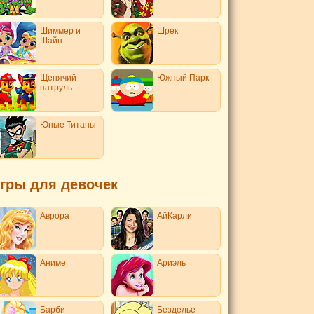
Шиммер и
Шрек
Шайн
Щенячий
Южный Парк
патруль
Юные Титаны
гры для девочек
Аврора
АйКарли
Аниме
Ариэль
Барби
Безделье