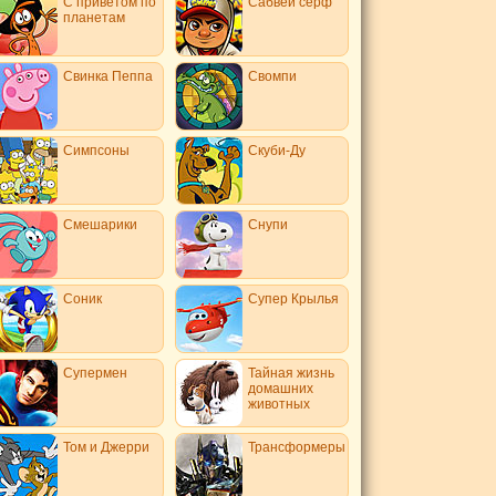
С приветом по
Сабвей серф
планетам
Свинка Пеппа
Свомпи
Симпсоны
Скуби-Ду
Смешарики
Снупи
Соник
Супер Крылья
Супермен
Тайная жизнь
домашних
животных
Том и Джерри
Трансформеры