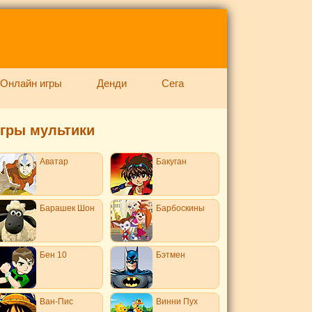
Онлайн игры
Денди
Сега
гры мультики
Аватар
Бакуган
Барашек Шон
Барбоскины
Бен 10
Бэтмен
Ван-Пис
Винни Пух