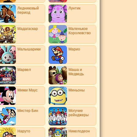
Ледниковый
Лунтик
период
Мадагаскар
Маленькое
Королевство
Малышарики
Марио
Марвел
Маша и
Медведь
Микки Маус
Миньоны
Мистер Бин
Могучие
рейнджеры
Наруто
Никелодеон