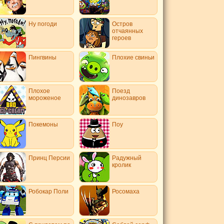
Ну погоди
Остров
отчаянных
героев
Пингвины
Плохие свиньи
Плохое
Поезд
мороженое
динозавров
Покемоны
Поу
Принц Персии
Радужный
кролик
Робокар Поли
Росомаха