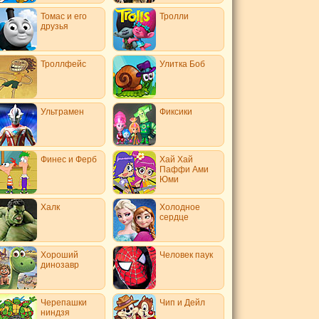
Томас и его
Тролли
друзья
Троллфейс
Улитка Боб
Ультрамен
Фиксики
Финес и Ферб
Хай Хай
Паффи Ами
Юми
Халк
Холодное
сердце
Хороший
Человек паук
динозавр
Черепашки
Чип и Дейл
ниндзя