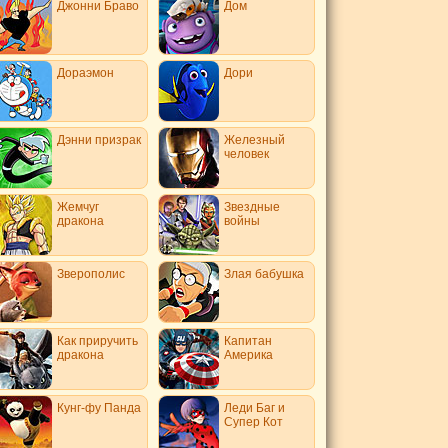
Джонни Браво
Дом
Дораэмон
Дори
Дэнни призрак
Железный
человек
Жемчуг
Звездные
дракона
войны
Зверополис
Злая бабушка
Как приручить
Капитан
дракона
Америка
Кунг-фу Панда
Леди Баг и
Супер Кот