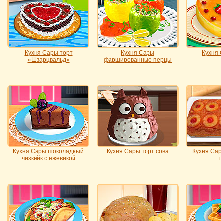
Кухня Сары торт
Кухня Сары
Кухня
«Шварцвальд»
фаршированные перцы
Кухня Сары шоколадный
Кухня Сары торт сова
Кухня Са
чизкейк с ежевикой