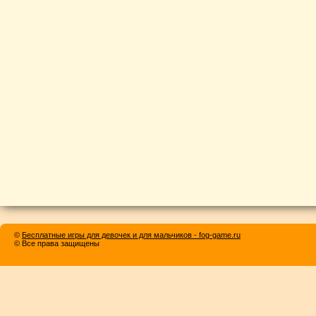
©
Бесплатные игры для девочек и для мальчиков - fog-game.ru
© Все права защищены