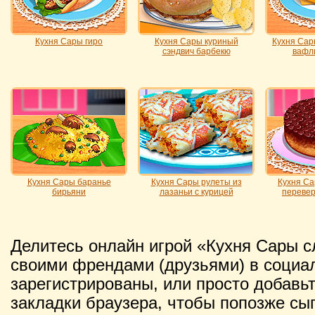
Кухня Сары гиро
Кухня Сары куриный
Кухня Сар
сэндвич барбекю
вафл
Кухня Сары баранье
Кухня Сары рулеты из
Кухня С
бирьяни
лазаньи с курицей
перевер
Делитесь онлайн игрой «Кухня Сары с
своими френдами (друзьями) в социал
зарегистрированы, или просто добавьт
закладки браузера, чтобы попозже сы