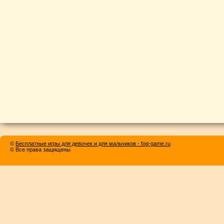
©
Бесплатные игры для девочек и для мальчиков - fog-game.ru
© Все права защищены