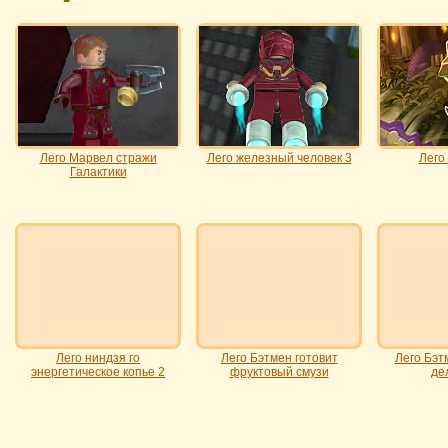
Лего Марвел стражи
Лего железный человек 3
Лего
Галактики
Лего ниндзя го
Лего Бэтмен готовит
Лего Бэт
энергетическое копье 2
фруктовый смузи
де