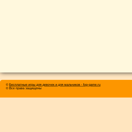
©
Бесплатные игры для девочек и для мальчиков - fog-game.ru
© Все права защищены