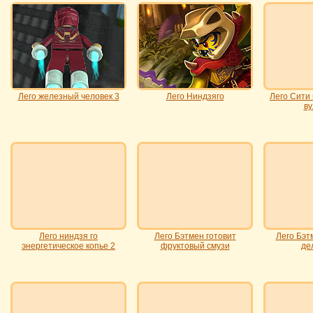
Лего железный человек 3
Лего Ниндзяго
Лего Сити
ву
Лего ниндзя го
Лего Бэтмен готовит
Лего Бэт
энергетическое копье 2
фруктовый смузи
де