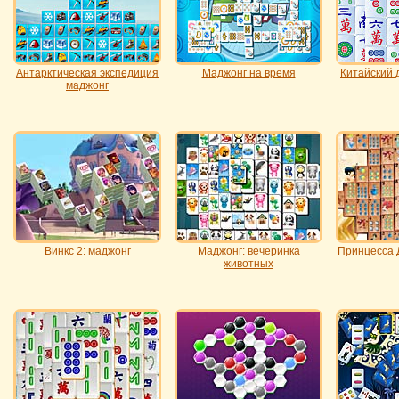
Антарктическая экспедиция
Маджонг на время
Китайский 
маджонг
Винкс 2: маджонг
Маджонг: вечеринка
Принцесса 
животных