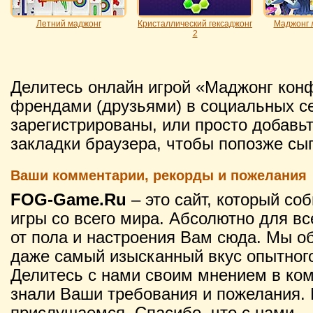
Летний маджонг
Кристаллический гексаджонг
Маджонг 
2
Делитесь онлайн игрой «Маджонг кон
френдами (друзьями) в социальных се
зарегистрированы, или просто добавьт
закладки браузера, чтобы попозже сыг
Ваши комментарии, рекорды и пожелания
FOG-Game.Ru
– это сайт, который со
игры со всего мира. Абсолютно для вс
от пола и настроения Вам сюда. Мы о
даже самый изысканный вкус опытного
Делитесь с нами своим мнением в ко
знали Ваши требования и пожелания. 
прислушаемся. Спасибо, что с нами.