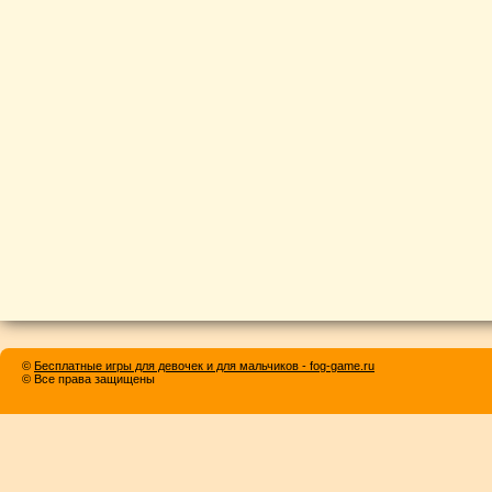
©
Бесплатные игры для девочек и для мальчиков - fog-game.ru
© Все права защищены