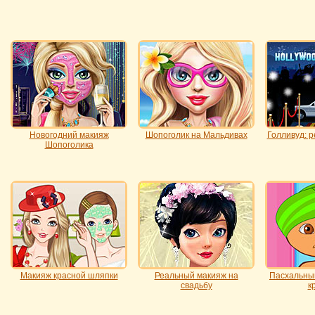
Новогодний макияж
Шопоголик на Мальдивах
Голливуд: 
Шопоголика
Макияж красной шляпки
Реальный макияж на
Пасхальны
свадьбу
к