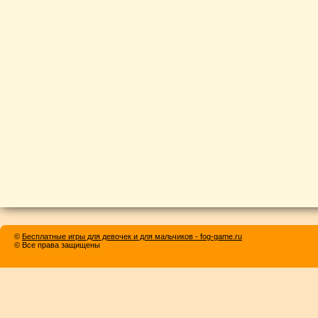
©
Бесплатные игры для девочек и для мальчиков - fog-game.ru
© Все права защищены