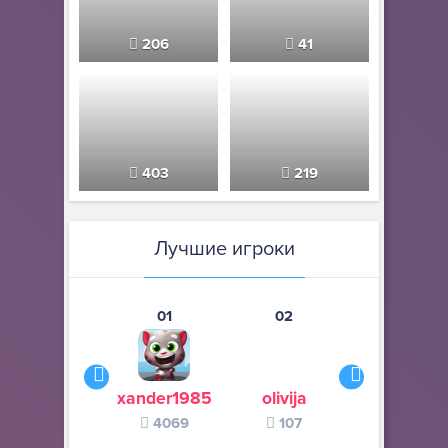
206
41
403
219
Лучшие игроки
01
02
03
xander1985
olivija
Habit
4069
107
73