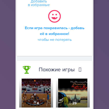
Добавить
в избранные
Если игра понравилась - добавь
её в избранное!
чтобы не потерять
Похожие игры
4
29