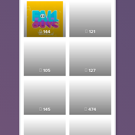
144
121
105
127
145
474