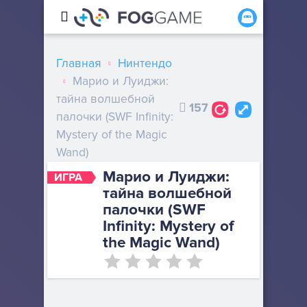
Главная
Нинтендо
Марио и Луиджи:
тайна волшебной
157
палочки (SWF Infinity:
Mystery of the Magic
Wand)
Марио и Луиджи:
ИГРА
тайна волшебной
палочки (SWF
Infinity: Mystery of
the Magic Wand)