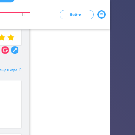
в
Войти
LOADING...
7
ющая игра