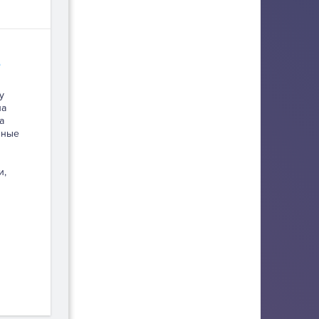
e
у
на
а
вные
и,