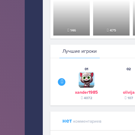
146
475
Лучшие игроки
01
02
xander1985
olivija
4072
107
нет
комментариев