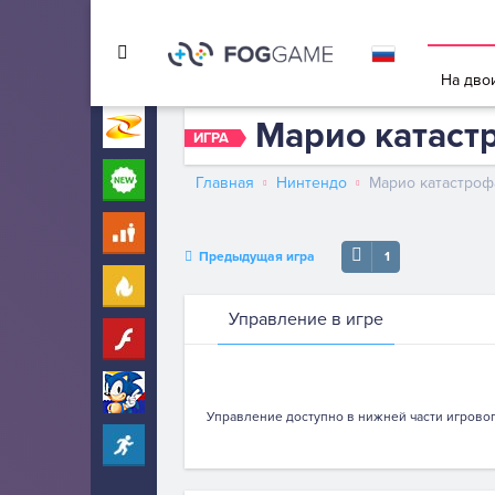
Игры в 
На дво
Марио катаст
Игры на Zarium
40000+
ИГРА
Новые
260
Главная
Нинтендо
Марио катастроф
Для детей
10
Предыдущая игра
1
Популярные
260
Управление в игре
Флеш
17
Соник
59
Управление доступно в нижней части игровог
Прохождение
2061