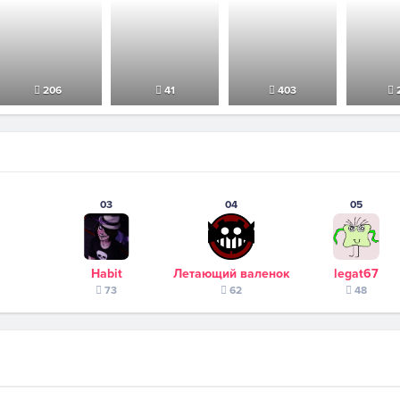
206
41
403
03
04
05
Habit
Летающий валенок
legat67
73
62
48