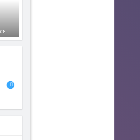
219
06
07
08
владислав
Sergej
zlatyscka
44
35
28