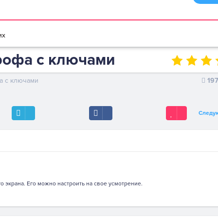
браузере
Мультики игры
Игры для девочек
Игры для мальчико
их
рофа с ключами
а с ключами
19
Следу
о экрана. Его можно настроить на свое усмотрение.