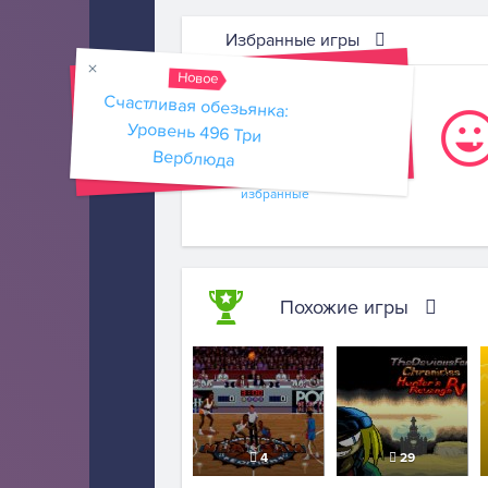
Избранные игры
Новое
Счастливая обезьянка:
Уровень 496 Три
Верблюда
Добавить
в
избранные
Похожие игры
4
29