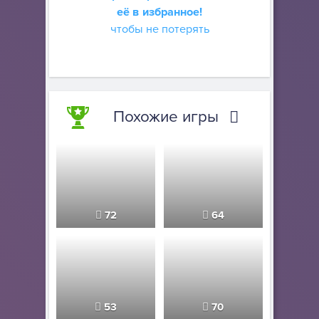
её в избранное!
чтобы не потерять
Похожие игры
72
64
53
70