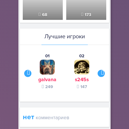
68
173
Лучшие игроки
01
02
03
galvana
s245s
Рептиль
249
147
132
нет
комментариев