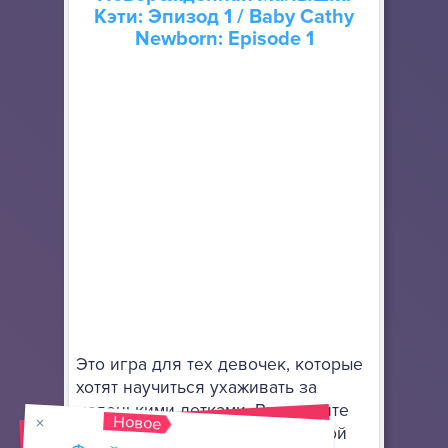
Кэти: Эпизод 1
/ Baby Cathy
Newborn: Episode 1
Это игра для тех девочек, которые
хотят научиться ухаживать за
маленькими детками. Вы увидите
Новое
сразу молодую семью, в которой