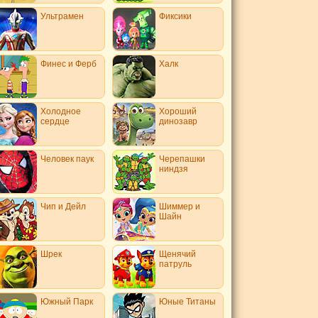
Ультрамен
Фиксики
Финес и Ферб
Халк
Холодное
Хороший
сердце
динозавр
Человек паук
Черепашки
ниндзя
Чип и Дейл
Шиммер и
Шайн
Шрек
Щенячий
патруль
Южный Парк
Юные Титаны