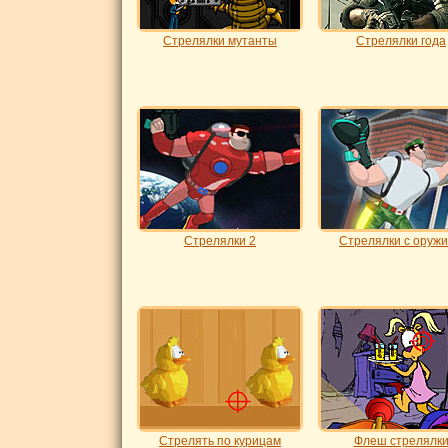
Стрелялки мутанты
Стрелялки года
Стрелялки 2
Стрелялки с оруж
Стрелять по курицам
Флеш стрелялк