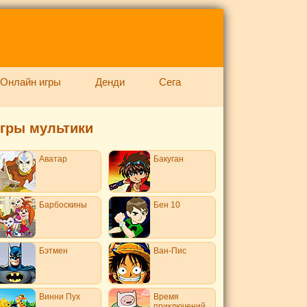
Онлайн игры
Денди
Сега
гры мультики
Аватар
Бакуган
Барбоскины
Бен 10
Бэтмен
Ван-Пис
Винни Пух
Время
приключений