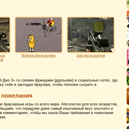
наз
Флиппи берд киллер
Зов чести асилум
ов
й Джо 3» со своими френдами (друзьями) в социальных сетях, где
ку себе в закладки браузера, чтобы попозже сыграть в
 пожелания
ие браузерные игры со всего мира. Абсолютно для всех возрастов,
бещаем, что порадуем даже самый изысканный вкус опытного и
 в комментариях, чтобы мы знали Ваши требования и пожелания.
ами.