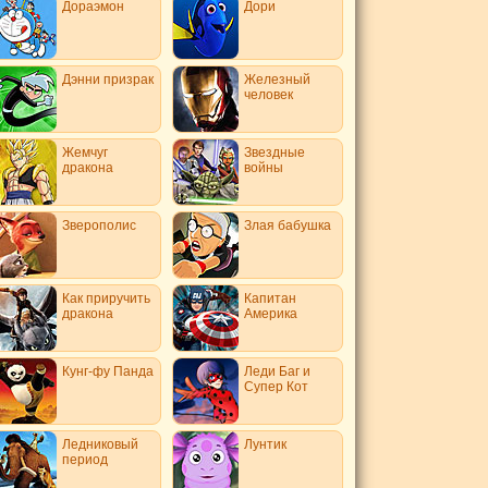
Дораэмон
Дори
Дэнни призрак
Железный
человек
Жемчуг
Звездные
дракона
войны
Зверополис
Злая бабушка
Как приручить
Капитан
дракона
Америка
Кунг-фу Панда
Леди Баг и
Супер Кот
Ледниковый
Лунтик
период