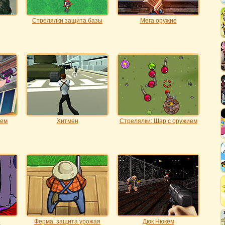
Стрелялки защита базы
Мега оружие
ием
Хитмен
Стрелялки: Шар с оружием
и
Ферма: защита урожая
Дюк Нюкем