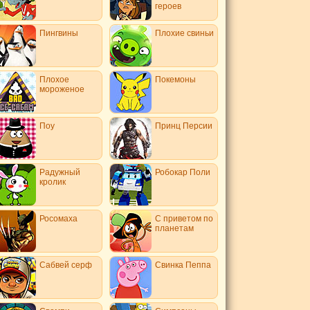
героев
Пингвины
Плохие свиньи
Плохое
Покемоны
мороженое
Поу
Принц Персии
Радужный
Робокар Поли
кролик
Росомаха
С приветом по
планетам
Сабвей серф
Свинка Пеппа