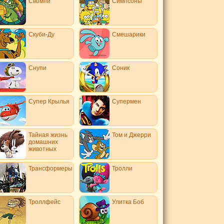
Свомпи
Симпсоны
Скуби-Ду
Смешарики
Снупи
Соник
Супер Крылья
Супермен
Тайная жизнь
Том и Джерри
домашних
животных
Трансформеры
Тролли
Троллфейс
Улитка Боб