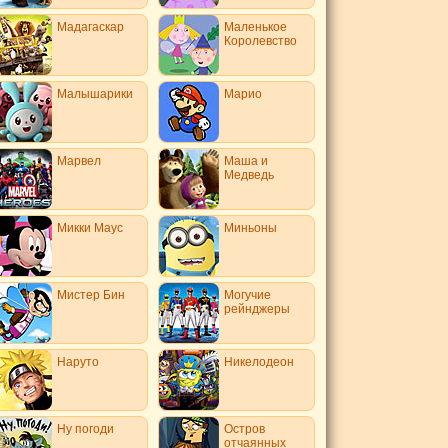
Мадагаскар
Маленькое
Королевство
Малышарики
Марио
Марвел
Маша и
Медведь
Микки Маус
Миньоны
Мистер Бин
Могучие
рейнджеры
Наруто
Никелодеон
Ну погоди
Остров
отчаянных