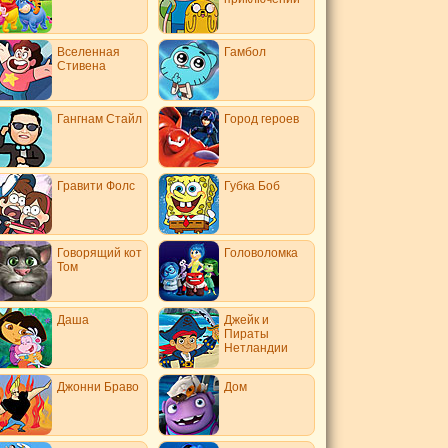
Вселенная
Гамбол
Стивена
Гангнам Стайл
Город героев
Гравити Фолс
Губка Боб
Говорящий кот
Головоломка
Том
Даша
Джейк и
Пираты
Нетландии
Джонни Браво
Дом