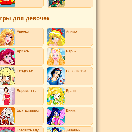
гры для девочек
Аврора
Аниме
Ариэль
Барби
Безделье
Белоснежка
Беременные
Братц
Братцзиллаз
Винкс
Готовить еду
Девушки