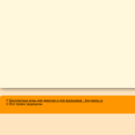
©
Бесплатные игры для девочек и для мальчиков - fog-game.ru
© Все права защищены